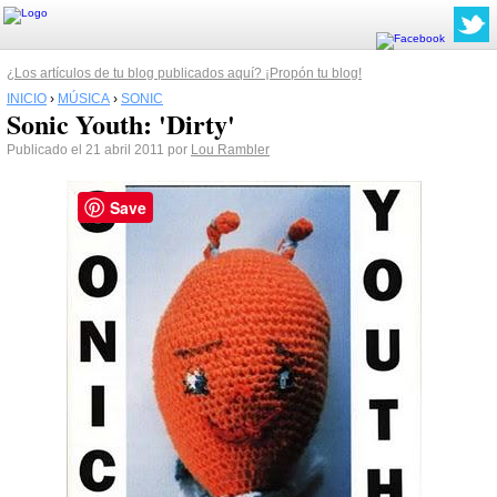
¿Los artículos de tu blog publicados aquí? ¡Propón tu blog!
INICIO
›
MÚSICA
›
SONIC
Sonic Youth: 'Dirty'
Publicado el 21 abril 2011 por
Lou Rambler
Save