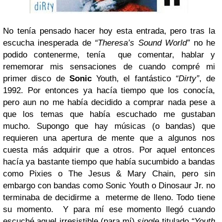
No tenía pensado hacer hoy esta entrada, pero tras la
escucha inesperada de
“Theresa’s Sound World”
no he
podido contenerme, tenía
que comentar, hablar y
rememorar mis sensaciones de cuando compré mi
primer disco de
Sonic
Youth, el fantástico
“Dirty”
, de
1992. Por entonces ya hacía tiempo que los conocía,
pero aun no me había decidido a comprar nada pese a
que los temas que había escuchado me gustaban
mucho. Supongo que hay músicas (o bandas) que
requieren una apertura de mente que a algunos nos
cuesta más adquirir que a otros. Por aquel entonces
hacía ya bastante tiempo que había sucumbido a bandas
como Pixies o The Jesus & Mary Chain, pero sin
embargo con bandas como Sonic Youth o Dinosaur Jr. no
terminaba de decidirme a
meterme de lleno. Todo tiene
su momento.
Y para mí ese momento llegó cuando
escuché aquel irresistible (para mí)
single
titulado
“Youth