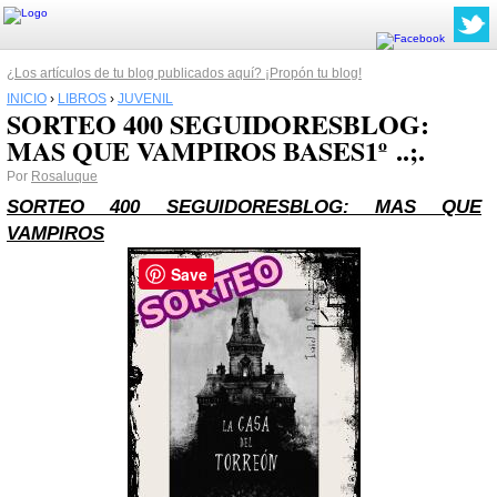
¿Los artículos de tu blog publicados aquí? ¡Propón tu blog!
INICIO
›
LIBROS
›
JUVENIL
SORTEO 400 SEGUIDORESBLOG:
MAS QUE VAMPIROS BASES1º ..;.
Por
Rosaluque
SORTEO 400 SEGUIDORES
BLOG: MAS QUE
VAMPIROS
Save