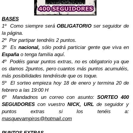
B
ASES
1º Como siempre será
OBLIGATORIO
ser seguidor de
la página.
2º Por partipar tendréis 2 puntos.
3º Es
nacional,
sólo podrá particiar gente que viva en
España
o tenga familia aquí.
4º Podéis ganar puntos extras, no es obligatorio ya que
os damos 2puntos, pero cuantos más puntos acumuléis,
más posibilidades tendréisde que os toque.
5º El sorteo empieza hoy 18 de enero y termina 20 de
febrero a las 19:00 H
6º Mandadnos un correo con asunto:
SORTEO 400
SEGUIDORES
con vuestro
NICK, URL
de seguidor y
puntos extras si los tenéis a:
masquevampiros@hotmail.com
PUNTOS EXTRAS