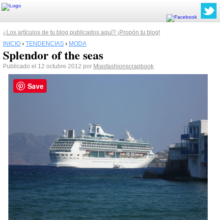
¿Los artículos de tu blog publicados aquí? ¡Propón tu blog!
INICIO
›
TENDENCIAS
›
MODA
Splendor of the seas
Publicado el 12 octubre 2012 por
Miasfashionscrapbook
Save