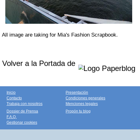
All image are taking for Mia's Fashion Scrapbook.
Volver a la Portada de
Inicio
Presentación
Contacto
Condiciones generales
Trabaja con nosotros
Menciones legales
Dossier de Prensa
Propón tu blog
F.A.Q.
Gestionar cookies