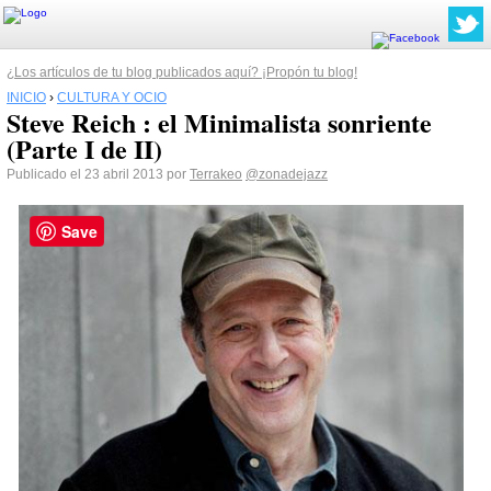
¿Los artículos de tu blog publicados aquí? ¡Propón tu blog!
INICIO
›
CULTURA Y OCIO
Steve Reich : el Minimalista sonriente
(Parte I de II)
Publicado el 23 abril 2013 por
Terrakeo
@zonadejazz
Save