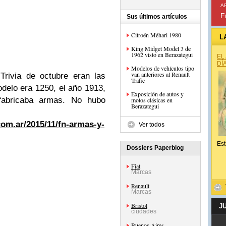
A
F
Sus últimos artículos
Citroën Méhari 1980
L
King Midget Model 3 de
1962 visto en Berazategui
EL
DÍ
Modelos de vehículos tipo
van anteriores al Renault
Trivia de octubre eran las
Trafic
odelo era 1250, el año 1913,
Exposición de autos y
fabricaba armas. No hubo
motos clásicas en
Berazategui
com.ar/2015/11/fn-armas-y-
Ver todos
Est
Dossiers Paperblog
Fiat
Marcas
Renault
Marcas
Bristol
J
ciudades
Buenos Aires