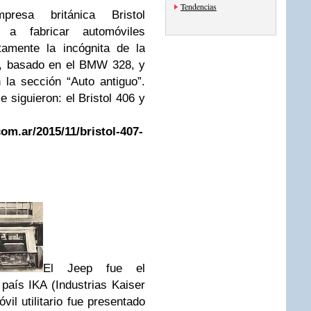
Tendencias
resa británica Bristol
a fabricar automóviles
tamente la incógnita de la
0, basado en el BMW 328, y
la sección “Auto antiguo”.
siguieron: el Bristol 406 y
om.ar/2015/11/bristol-407-
El Jeep fue el
l país
IKA (Industrias Kaiser
il utilitario fue presentado