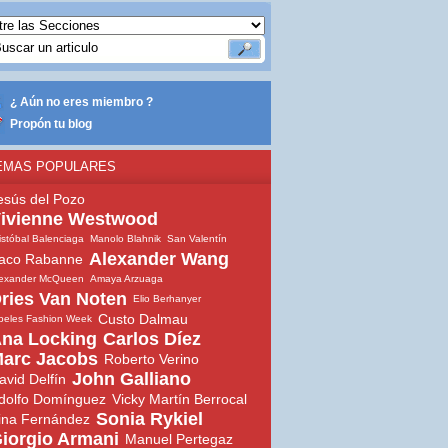
¿ Aún no eres miembro ?
Propón tu blog
EMAS POPULARES
esús del Pozo
ivienne Westwood
istóbal Balenciaga
Manolo Blahnik
San Valentín
Alexander Wang
aco Rabanne
lexander McQueen
Amaya Arzuaga
ries Van Noten
Elio Berhanyer
Custo Dalmau
beles Fashion Week
na Locking
Carlos Díez
arc Jacobs
Roberto Verino
John Galliano
avid Delfín
dolfo Domínguez
Vicky Martín Berrocal
Sonia Rykiel
ina Fernández
iorgio Armani
Manuel Pertegaz