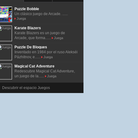
Puzzle Bobble
Un clásico juego de Arcade. ......
Juega
Karate Blazers
Karate Blazers es un juego de
Arcade, que forma......
Juega
Puzzle De Bloques
Inventado en 1984 por el ruso Alekséi
Pázhitnov, e......
Juega
Magical Cat Adventure
Redescubre Magical Cat Adventure,
un juego de la......
Juega
Descubrir el espacio Juegos