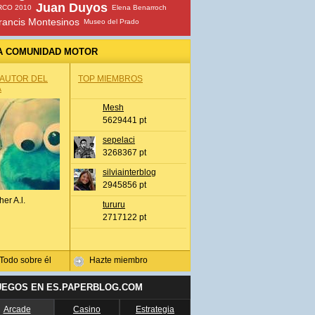
Juan Duyos
RCO 2010
Elena Benarroch
rancis Montesinos
Museo del Prado
A COMUNIDAD MOTOR
 AUTOR DEL
TOP MIEMBROS
A
Mesh
5629441 pt
sepelaci
3268367 pt
silviainterblog
2945856 pt
her A.l.
tururu
2717122 pt
Todo sobre él
Hazte miembro
UEGOS EN ES.PAPERBLOG.COM
Arcade
Casino
Estrategia