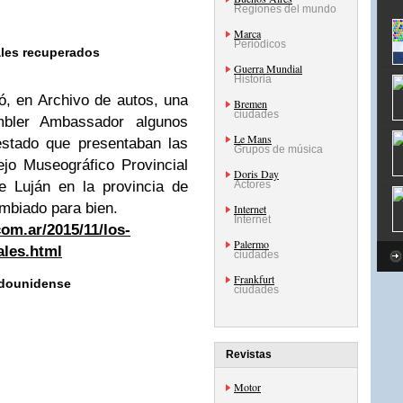
Regiones del mundo
Marca
Periódicos
les recuperados
Guerra Mundial
Historia
, en Archivo de autos, una
Bremen
ciudades
bler Ambassador algunos
Le Mans
estado que presentaban las
Grupos de música
jo Museográfico Provincial
Doris Day
e Luján en la provincia de
Actores
mbiado para bien.
Internet
Internet
om.ar/2015/11/los-
Palermo
ales.html
ciudades
Frankfurt
tadounidense
ciudades
Revistas
Motor