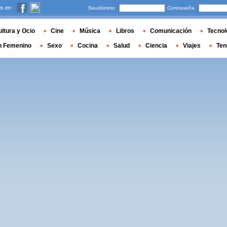
s en
Seudónimo
Contraseña
ltura y Ocio
Cine
Música
Libros
Comunicación
Tecnol
n Femenino
Sexo
Cocina
Salud
Ciencia
Viajes
Ten