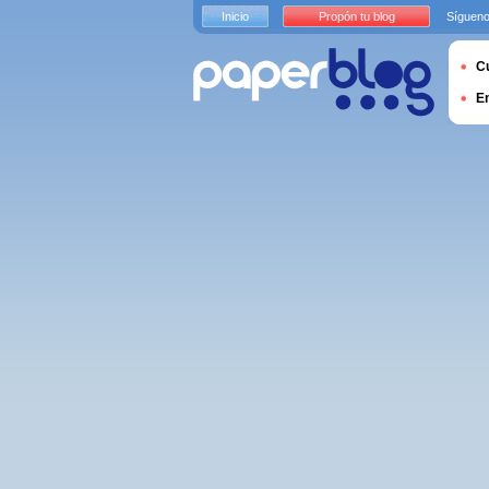
Inicio
Propón tu blog
Sígueno
Cu
E