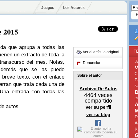
Juegos
Los Autores
e 2015
ada que agrupa a todas las
T
Ver el artículo original
ienen un extracto de toda la
J
 transcurso del mes. Notas,
Denunciar
V
 y demás que se las puede
Cr
Sobre el autor
 breve texto, con el enlace
P
arran que traía cada una de
A
Archivo De Autos
 Una entrada con todas las
D
4464
veces
Ci
compartido
A
de autos
ver su perfil
M
ver su blog
D
A
K
G