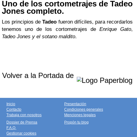
Uno de los cortometrajes de Tadeo
Jones completo.
Los principios de
Tadeo
fueron difíciles, para recordarlos
tenemos uno de los cortometrajes de
Enrique Gato
,
Tadeo Jones y el sotano maldito
.
Volver a la Portada de
Inicio
Presentación
Contacto
Condiciones generales
Trabaja con nosotros
Menciones legales
Dossier de Prensa
Propón tu blog
F.A.Q.
Gestionar cookies