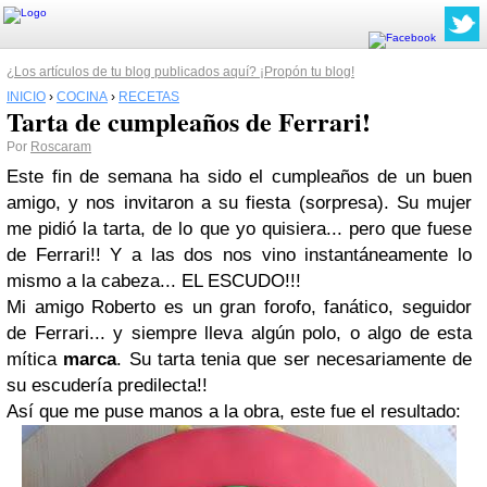
¿Los artículos de tu blog publicados aquí? ¡Propón tu blog!
INICIO
›
COCINA
›
RECETAS
Tarta de cumpleaños de Ferrari!
Por
Roscaram
Este fin de semana ha sido el cumpleaños de un buen
amigo, y nos invitaron a su fiesta (sorpresa). Su mujer
me pidió la tarta, de lo que yo quisiera... pero que fuese
de Ferrari!! Y a las dos nos vino instantáneamente lo
mismo a la cabeza... EL ESCUDO!!!
Mi amigo Roberto es un gran forofo, fanático, seguidor
de Ferrari... y siempre lleva algún polo, o algo de esta
mítica
marca
. Su tarta tenia que ser necesariamente de
su escudería predilecta!!
Así que me puse manos a la obra, este fue el resultado: