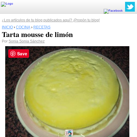
¿Los artículos de tu blog publicados aquí? ¡Propón tu blog!
INICIO
›
COCINA
›
RECETAS
Tarta mousse de limón
Por
Sonia Sonia Sánchez
Save