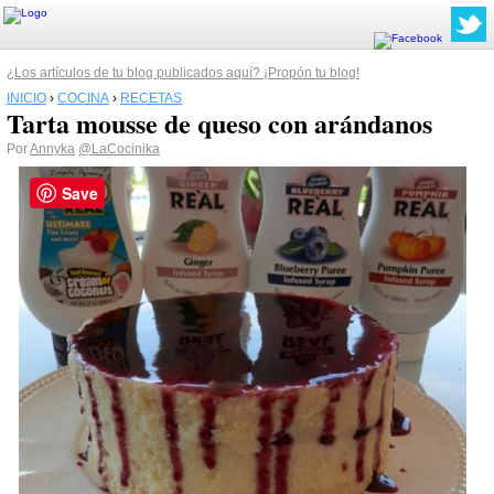
¿Los artículos de tu blog publicados aquí? ¡Propón tu blog!
INICIO
›
COCINA
›
RECETAS
Tarta mousse de queso con arándanos
Por
Annyka
@LaCocinika
Save