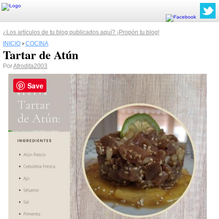
¿Los artículos de tu blog publicados aquí? ¡Propón tu blog!
INICIO
›
COCINA
Tartar de Atún
Por
Afrodita2003
Save