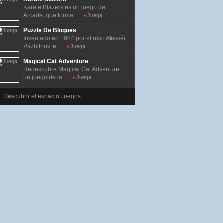
Karate Blazers es un juego de
Arcade, que forma......
Juega
Puzzle De Bloques
Inventado en 1984 por el ruso Alekséi
Pázhitnov, e......
Juega
Magical Cat Adventure
Redescubre Magical Cat Adventure,
un juego de la......
Juega
Descubrir el espacio Juegos