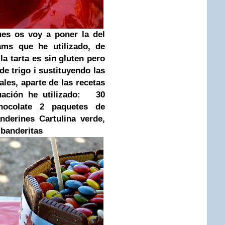
ues os voy a poner la del
ams que he utilizado, de
a tarta es sin gluten pero
de trigo i sustituyendo las
ales, aparte de las recetas
ación he utilizado:
30
ocolate
2 paquetes de
anderines
Cartulina verde,
 banderitas