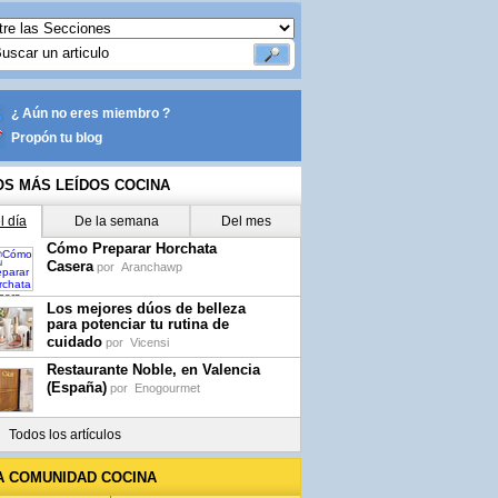
¿ Aún no eres miembro ?
Propón tu blog
OS MÁS LEÍDOS COCINA
l día
De la semana
Del mes
Cómo Preparar Horchata
Casera
por
Aranchawp
Los mejores dúos de belleza
para potenciar tu rutina de
cuidado
por
Vicensi
Restaurante Noble, en Valencia
(España)
por
Enogourmet
Todos los artículos
A COMUNIDAD COCINA