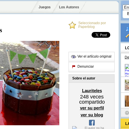
Juegos
Los Autores
Seleccionado por
s
Paperblog
L
Ver el artículo original
De
Denunciar
Sobre el autor
Lauriteles
248
veces
compartido
ver su perfil
ver su blog
L