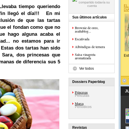
levaba tiempo queriendo
EL
DÍ
in llegó el día!!!
En mi
Sus últimos artículos
lusión de que las tartas
que el fondan como que no
Brownie de oreo,
asaltablog...
ue hago alguna acaba el
Escalivada
ad... no estamos para ir
Albóndigas de ternera
Estas dos tartas han sido
y Sara, dos
princesas
que
Salsa vinagreta
Est
aromatizada
manas de diferencia sus 5
Ver todos
Dossiers Paperblog
J
Princesas
Películas
Marca
Periódicos
Revistas