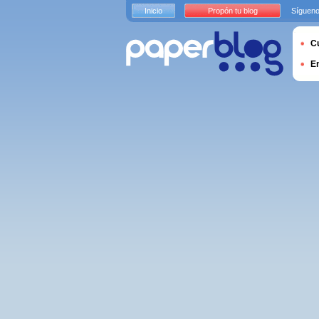
Inicio
Propón tu blog
Sígueno
Cu
E