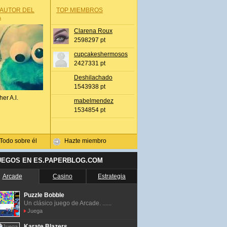
 AUTOR DEL
TOP MIEMBROS
A
Clarena Roux
2598297 pt
cupcakeshermosos
2427331 pt
Deshilachado
1543938 pt
her A.l.
mabelmendez
1534854 pt
Todo sobre él
Hazte miembro
UEGOS EN ES.PAPERBLOG.COM
Arcade
Casino
Estrategia
Puzzle Bobble
Un clásico juego de Arcade. ......
Juega
Karate Blazers