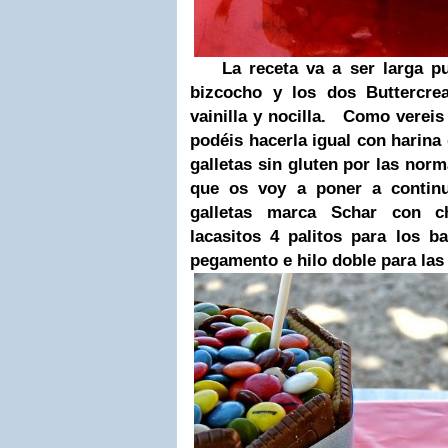
La receta va a ser larga p
bizcocho y los dos Buttercre
vainilla y nocilla.
Como vereis l
podéis hacerla igual con harina 
galletas sin gluten por las norm
que os voy a poner a continu
galletas
marca
Schar con ch
lacasitos
4 palitos para los b
pegamento e hilo doble para las