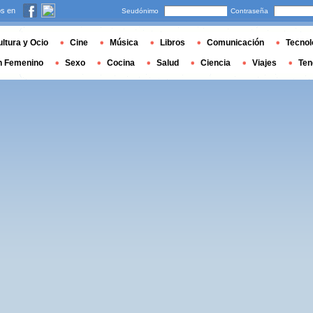
s en
Seudónimo
Contraseña
ltura y Ocio
Cine
Música
Libros
Comunicación
Tecnol
n Femenino
Sexo
Cocina
Salud
Ciencia
Viajes
Ten