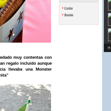
Cocina
Recetas
uedado muy contentas con
ban regalo incluido aunque
cia llevaba una Monster
nita"