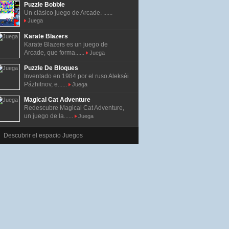
Puzzle Bobble
Un clásico juego de Arcade. ......
Juega
Karate Blazers
Karate Blazers es un juego de
Arcade, que forma......
Juega
Puzzle De Bloques
Inventado en 1984 por el ruso Alekséi
Pázhitnov, e......
Juega
Magical Cat Adventure
Redescubre Magical Cat Adventure,
un juego de la......
Juega
Descubrir el espacio Juegos