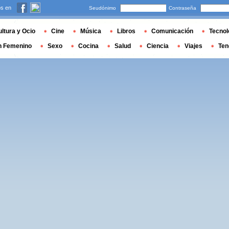
s en
Seudónimo
Contraseña
ltura y Ocio
Cine
Música
Libros
Comunicación
Tecnol
n Femenino
Sexo
Cocina
Salud
Ciencia
Viajes
Ten