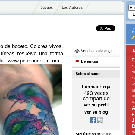
Juegos
Los Autores
to de boceto.
Colores vivos.
T
Ver el artículo original
líneas resuelve una forma
F
ido.
www.peteraurisch.com
Denunciar
A
Mu
Sobre el autor
A
Cr
Lorenaortega
M
493
veces
Ci
compartido
V
ver su perfil
A
ver su blog
R
J
D
Ma
Sus últimos artículos