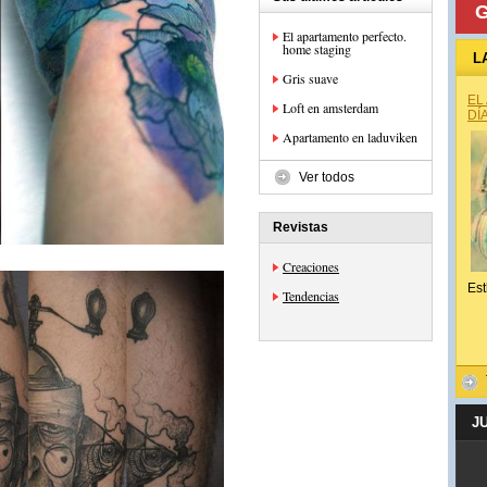
G
El apartamento perfecto.
home staging
L
Gris suave
EL
Loft en amsterdam
DÍ
Apartamento en laduviken
Ver todos
Revistas
Creaciones
Est
Tendencias
J