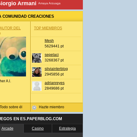
iorgio Armani
Amaya Arzuaga
A COMUNIDAD CREACIONES
 AUTOR DEL
TOP MIEMBROS
A
Mesh
5629441 pt
sepelaci
3268367 pt
silviainterblog
2945856 pt
her A.l.
adrianreyes
2849686 pt
Todo sobre él
Hazte miembro
UEGOS EN ES.PAPERBLOG.COM
Arcade
Casino
Estrategia