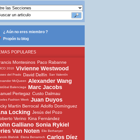
¿ Aún no eres miembro ?
Propón tu blog
EMAS POPULARES
rancis Montesinos
Paco Rabanne
Vivienne Westwood
RCO 2010
David Delfín
seo del Prado
San Valentín
Alexander Wang
lexander McQueen
Marc Jacobs
istóbal Balenciaga
anuel Pertegaz
Custo Dalmau
Juan Duyos
beles Fashion Week
icky Martín Berrocal
Adolfo Domínguez
na Locking
Jesús del Pozo
oberto Verino
Kina Fernández
ohn Galliano
Sonia Rykiel
ries Van Noten
Elio Berhanyer
Carlos Díez
nolo Blahnik
Elena Benarroch