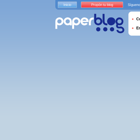
Inicio
Propón tu blog
Sígueno
Cu
E