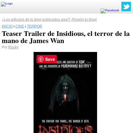
¿Los artículos de tu blog publicados aquí? ¡Propón tu blog!
INICIO
›
CINE
›
TERROR
Teaser Trailer de Insidious, el terror de la
mano de James Wan
Por
Rocky
Save