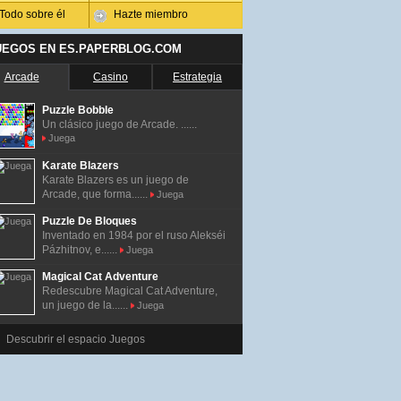
Todo sobre él
Hazte miembro
UEGOS EN ES.PAPERBLOG.COM
Arcade
Casino
Estrategia
Puzzle Bobble
Un clásico juego de Arcade. ......
Juega
Karate Blazers
Karate Blazers es un juego de
Arcade, que forma......
Juega
Puzzle De Bloques
Inventado en 1984 por el ruso Alekséi
Pázhitnov, e......
Juega
Magical Cat Adventure
Redescubre Magical Cat Adventure,
un juego de la......
Juega
Descubrir el espacio Juegos