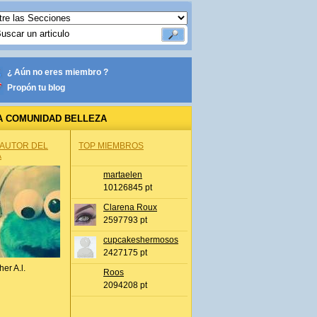
¿ Aún no eres miembro ?
Propón tu blog
A COMUNIDAD BELLEZA
 AUTOR DEL
TOP MIEMBROS
A
martaelen
10126845 pt
Clarena Roux
2597793 pt
cupcakeshermosos
2427175 pt
her A.l.
Roos
2094208 pt