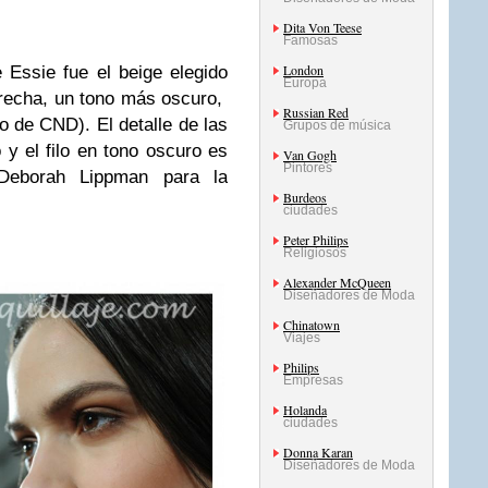
Dita Von Teese
Famosas
London
e Essie fue el beige elegido
Europa
erecha, un tono más oscuro,
Russian Red
o de CND). El detalle de las
Grupos de música
y el filo en tono oscuro es
Van Gogh
Pintores
Deborah Lippman para la
Burdeos
ciudades
Peter Philips
Religiosos
Alexander McQueen
Diseñadores de Moda
Chinatown
Viajes
Philips
Empresas
Holanda
ciudades
Donna Karan
Diseñadores de Moda