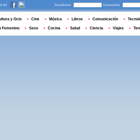
s en
Seudónimo
Contraseña
ltura y Ocio
Cine
Música
Libros
Comunicación
Tecnol
n Femenino
Sexo
Cocina
Salud
Ciencia
Viajes
Ten