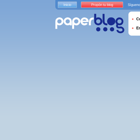
Inicio
Propón tu blog
Sígueno
Cu
E