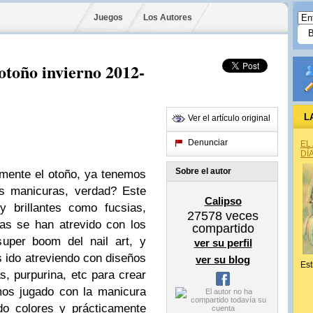
Juegos
Los Autores
otoño invierno 2012-
L
Ver el artículo original
Denunciar
EL
DÍ
Sobre el autor
lmente el otoño, ya tenemos
as manicuras, verdad? Este
Calipso
 brillantes como fucsias,
27578
veces
nas se han atrevido con los
compartido
super boom del nail art, y
ver su perfil
ido atreviendo con diseños
ver su blog
Est
s, purpurina, etc para crear
mos jugado con la manicura
o colores y prácticamente