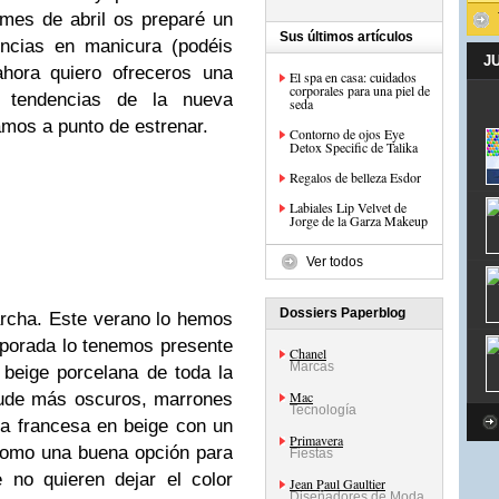
mes de abril os preparé un
Sus últimos artículos
encias en manicura (podéis
J
hora quiero ofreceros una
El spa en casa: cuidados
corporales para una piel de
 tendencias de la nueva
seda
mos a punto de estrenar.
Contorno de ojos Eye
Detox Specific de Talika
Regalos de belleza Esdor
Labiales Lip Velvet de
Jorge de la Garza Makeup
Ver todos
Dossiers Paperblog
rcha. Este verano lo hemos
mporada lo tenemos presente
Chanel
Marcas
 beige porcelana de toda la
Mac
nude más oscuros, marrones
Tecnología
ra francesa en beige con un
Primavera
como una buena opción para
Fiestas
 no quieren dejar el color
Jean Paul Gaultier
Diseñadores de Moda