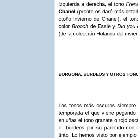
izquierda a derecha, el tono
Fren
Chanel
(pronto os daré más detall
otoño invierno de Chanel), el to
color
Brooch
de Essie y
Did you 
(de la
colección Holanda
del invie
BORGOÑA,
BURDEOS
Y OTROS TONO
Los tonos más oscuros siempre r
temporada el que viene pegando f
en uñas el tono granate o rojo os
o burdeos por su parecido con el
tinto. Lo hemos visto por ejemplo