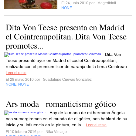
El 24 junio 2010 por
Mageritdoll
NONE
Dita Von Teese presenta en Madrid
el Cointreaupolitan. Dita Von Teese
promotes...
Dita Von
Teese presentó ayer en Madrid el cóctel Cointreaupolitan,
realizado con el premium licor de naranja de la firma Cointreau.
Leer el resto
El 28 mayo 2010 por
Guadalupe Cuevas González
NONE
NONE
,
Ars moda - romanticismo gótico
Hoy de la mano de mi hermana Ángela
nos sumergiremos en el mundo de el gótico, nos hablará de su
inicio y su influencia en la pintura, en la...
Leer el resto
El 10 febrero 2016 por
Nika Vintage