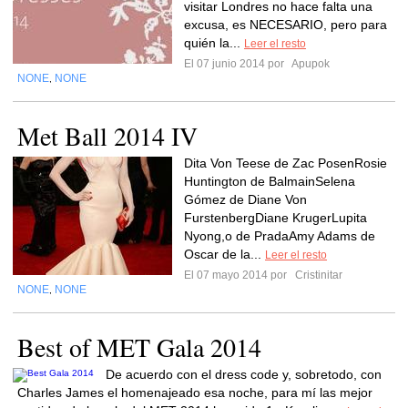
visitar Londres no hace falta una
excusa, es NECESARIO, pero para
quién la...
Leer el resto
El 07 junio 2014 por
Apupok
NONE
NONE
,
Met Ball 2014 IV
Dita Von Teese de Zac PosenRosie
Huntington de BalmainSelena
Gómez de Diane Von
FurstenbergDiane KrugerLupita
Nyong,o de PradaAmy Adams de
Oscar de la...
Leer el resto
El 07 mayo 2014 por
Cristinitar
NONE
NONE
,
Best of MET Gala 2014
De acuerdo con el dress code y, sobretodo, con
Charles James el homenajeado esa noche, para mí las mejor