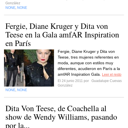
González
NONE
NONE
,
Fergie, Diane Kruger y Dita von
Teese en la Gala amfAR Inspiration
en París
Fergie, Diane Kruger y Dita von
Teese, tres mujeres referentes en
moda, aunque con estilos muy
diferentes, acudieron en París a la
amfAR Inspiration Gala.
Leer el resto
El 24 junio 2011 por
Guadalupe Cuevas
González
NONE
NONE
,
Dita Von Teese, de Coachella al
show de Wendy Williams, pasando
por la...