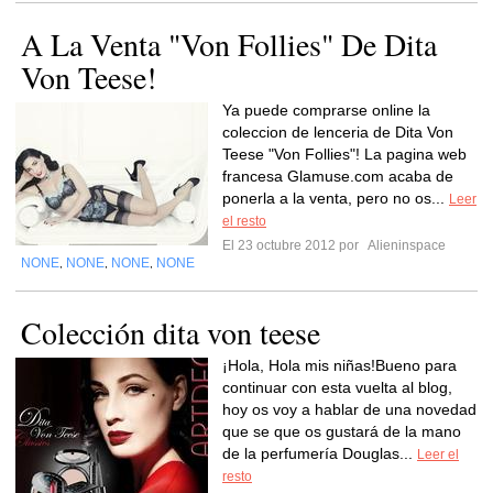
A La Venta "Von Follies" De Dita
Von Teese!
Ya puede comprarse online la
coleccion de lenceria de Dita Von
Teese "Von Follies"! La pagina web
francesa Glamuse.com acaba de
ponerla a la venta, pero no os...
Leer
el resto
El 23 octubre 2012 por
Alieninspace
NONE
NONE
NONE
NONE
,
,
,
Colección dita von teese
¡Hola, Hola mis niñas!Bueno para
continuar con esta vuelta al blog,
hoy os voy a hablar de una novedad
que se que os gustará de la mano
de la perfumería Douglas...
Leer el
resto