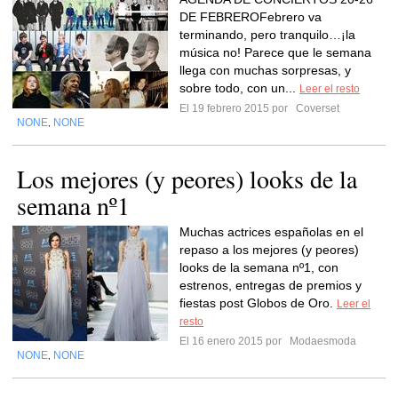
DE FEBREROFebrero va
terminando, pero tranquilo…¡la
música no! Parece que le semana
llega con muchas sorpresas, y
sobre todo, con un...
Leer el resto
El 19 febrero 2015 por
Coverset
NONE
NONE
,
Los mejores (y peores) looks de la
semana nº1
Muchas actrices españolas en el
repaso a los mejores (y peores)
looks de la semana nº1, con
estrenos, entregas de premios y
fiestas post Globos de Oro.
Leer el
resto
El 16 enero 2015 por
Modaesmoda
NONE
NONE
,