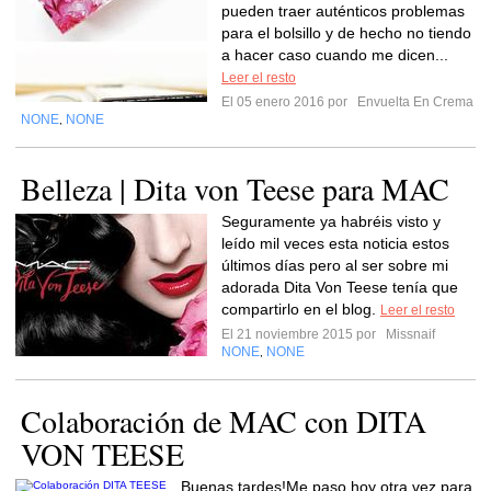
pueden traer auténticos problemas
para el bolsillo y de hecho no tiendo
a hacer caso cuando me dicen...
Leer el resto
El 05 enero 2016 por
Envuelta En Crema
NONE
NONE
,
Belleza | Dita von Teese para MAC
Seguramente ya habréis visto y
leído mil veces esta noticia estos
últimos días pero al ser sobre mi
adorada Dita Von Teese tenía que
compartirlo en el blog.
Leer el resto
El 21 noviembre 2015 por
Missnaif
NONE
NONE
,
Colaboración de MAC con DITA
VON TEESE
Buenas tardes!Me paso hoy otra vez para