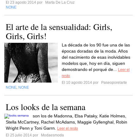
El 23 agosto 2014 por
Marta De La Cruz
NONE
El arte de la sensualidad: Girls,
Girls, Girls!
La década de los 90 fue una de las
épocas doradas de la moda. Años
del nacimiento de esas inolvidables
modelos que, hoy en día, siguen
demostrando el porqué de...
Leer el
resto
El 10 agosto 2014 por
Paseoporelarte
NONE
NONE
,
Los looks de la semana
son los de Madonna, Elsa Pataky, Katie Holmes,
Stella McCartney, Rachel McAdams, Maggie Gyllenghal, Robin
Wright Penn y Toni Garrn.
Leer el resto
El 25 julio 2014 por
Modaesmoda