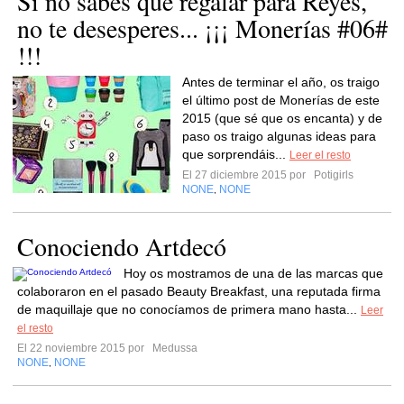
Si no sabes qué regalar para Reyes,
no te desesperes... ¡¡¡ Monerías #06#
!!!
Antes de terminar el año, os traigo
el último post de Monerías de este
2015 (que sé que os encanta) y de
paso os traigo algunas ideas para
que sorprendáis...
Leer el resto
El 27 diciembre 2015 por
Potigirls
NONE
NONE
,
Conociendo Artdecó
Hoy os mostramos de una de las marcas que
colaboraron en el pasado Beauty Breakfast, una reputada firma
de maquillaje que no conocíamos de primera mano hasta...
Leer
el resto
El 22 noviembre 2015 por
Medussa
NONE
NONE
,