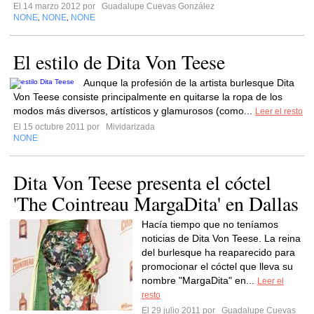
El 14 marzo 2012 por
Guadalupe Cuevas González
NONE
NONE
NONE
,
,
El estilo de Dita Von Teese
Aunque la profesión de la artista burlesque Dita
Von Teese consiste principalmente en quitarse la ropa de los
modos más diversos, artísticos y glamurosos (como...
Leer el resto
El 15 octubre 2011 por
Mividarizada
NONE
Dita Von Teese presenta el cóctel
'The Cointreau MargaDita' en Dallas
Hacía tiempo que no teníamos
noticias de Dita Von Teese. La reina
del burlesque ha reaparecido para
promocionar el cóctel que lleva su
nombre "MargaDita" en...
Leer el
resto
El 29 julio 2011 por
Guadalupe Cuevas