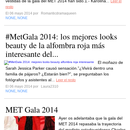
vestidas de la gala del MET 2014 han sido.1.- Karolina...
Leer el
resto
El 06 mayo 2014 por
Romanticdramaqueen
NONE
NONE
,
#MetGala 2014: los mejores looks
beauty de la alfombra roja más
interesante del...
El moñazo de
Sarah Jessica Parker causó sensación.”¿Vivirá dentro una
familia de pájaros? ¿Estarán bien?”, se preguntaban los
fotógrafos y asistentes al...
Leer el resto
El 06 mayo 2014 por
Laura2310
NONE
NONE
,
MET Gala 2014
Ayer os adelantaba que la gala del
MET 2014 repasaba la trayectoria
del modisto estadounidense Charles