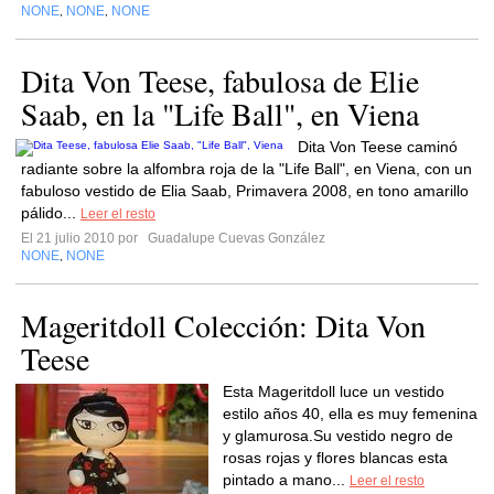
NONE
NONE
NONE
,
,
Dita Von Teese, fabulosa de Elie
Saab, en la "Life Ball", en Viena
Dita Von Teese caminó
radiante sobre la alfombra roja de la "Life Ball", en Viena, con un
fabuloso vestido de Elia Saab, Primavera 2008, en tono amarillo
pálido...
Leer el resto
El 21 julio 2010 por
Guadalupe Cuevas González
NONE
NONE
,
Mageritdoll Colección: Dita Von
Teese
Esta Mageritdoll luce un vestido
estilo años 40, ella es muy femenina
y glamurosa.Su vestido negro de
rosas rojas y flores blancas esta
pintado a mano...
Leer el resto