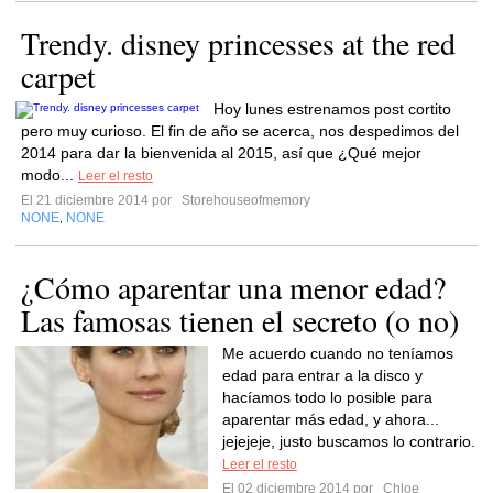
Trendy. disney princesses at the red
carpet
Hoy lunes estrenamos post cortito
pero muy curioso. El fin de año se acerca, nos despedimos del
2014 para dar la bienvenida al 2015, así que ¿Qué mejor
modo...
Leer el resto
El 21 diciembre 2014 por
Storehouseofmemory
NONE
NONE
,
¿Cómo aparentar una menor edad?
Las famosas tienen el secreto (o no)
Me acuerdo cuando no teníamos
edad para entrar a la disco y
hacíamos todo lo posible para
aparentar más edad, y ahora...
jejejeje, justo buscamos lo contrario.
Leer el resto
El 02 diciembre 2014 por
Chloe