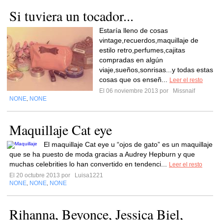
Si tuviera un tocador...
Estaría lleno de cosas
vintage,recuerdos,maquillaje de
estilo retro,perfumes,cajitas
compradas en algún
viaje,sueños,sonrisas...y todas estas
cosas que os enseñ...
Leer el resto
El 06 noviembre 2013 por
Missnaif
NONE
NONE
,
Maquillaje Cat eye
El maquillaje Cat eye u “ojos de gato” es un maquillaje
que se ha puesto de moda gracias a Audrey Hepburn y que
muchas celebrities lo han convertido en tendenci...
Leer el resto
El 20 octubre 2013 por
Luisa1221
NONE
NONE
NONE
,
,
Rihanna, Beyonce, Jessica Biel,