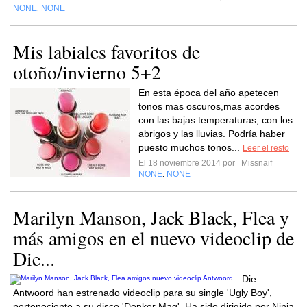
NONE
NONE
,
Mis labiales favoritos de
otoño/invierno 5+2
En esta época del año apetecen
tonos mas oscuros,mas acordes
con las bajas temperaturas, con los
abrigos y las lluvias. Podría haber
puesto muchos tonos...
Leer el resto
El 18 noviembre 2014 por
Missnaif
NONE
NONE
,
Marilyn Manson, Jack Black, Flea y
más amigos en el nuevo videoclip de
Die...
Die
Antwoord han estrenado videoclip para su single 'Ugly Boy',
perteneciente a su disco 'Donker Mag'. Ha sido dirigido por Ninja