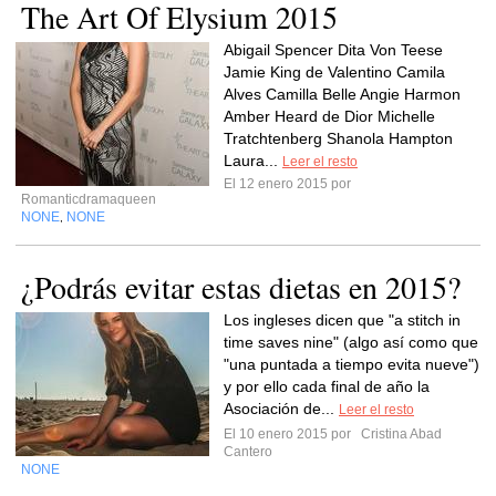
The Art Of Elysium 2015
Abigail Spencer Dita Von Teese
Jamie King de Valentino Camila
Alves Camilla Belle Angie Harmon
Amber Heard de Dior Michelle
Tratchtenberg Shanola Hampton
Laura...
Leer el resto
El 12 enero 2015 por
Romanticdramaqueen
NONE
NONE
,
¿Podrás evitar estas dietas en 2015?
Los ingleses dicen que "a stitch in
time saves nine" (algo así como que
"una puntada a tiempo evita nueve")
y por ello cada final de año la
Asociación de...
Leer el resto
El 10 enero 2015 por
Cristina Abad
Cantero
NONE