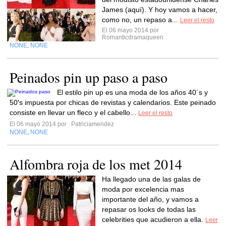
James (aquí). Y hoy vamos a hacer,
como no, un repaso a...
Leer el resto
El 06 mayo 2014 por
Romanticdramaqueen
NONE
NONE
,
Peinados pin up paso a paso
El estilo pin up es una moda de los años 40´s y
50′s impuesta por chicas de revistas y calendarios. Este peinado
consiste en llevar un fleco y el cabello...
Leer el resto
El 06 mayo 2014 por
Patriciamendez
NONE
NONE
,
Alfombra roja de los met 2014
Ha llegado una de las galas de
moda por excelencia mas
importante del año, y vamos a
repasar os looks de todas las
celebrities que acudieron a ella.
Leer