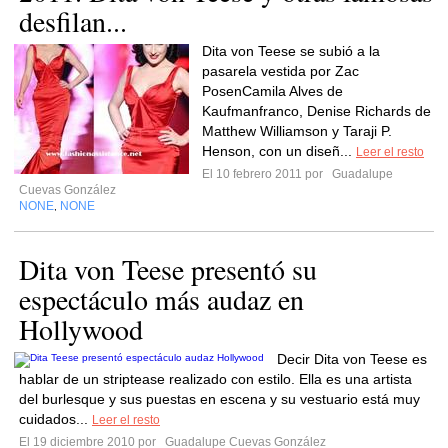
desfilan...
Dita von Teese se subió a la
pasarela vestida por Zac
PosenCamila Alves de
Kaufmanfranco, Denise Richards de
Matthew Williamson y Taraji P.
Henson, con un diseñ...
Leer el resto
El 10 febrero 2011 por
Guadalupe
Cuevas González
NONE
NONE
,
Dita von Teese presentó su
espectáculo más audaz en
Hollywood
Decir Dita von Teese es
hablar de un striptease realizado con estilo. Ella es una artista
del burlesque y sus puestas en escena y su vestuario está muy
cuidados...
Leer el resto
El 19 diciembre 2010 por
Guadalupe Cuevas González