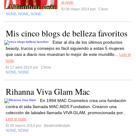
el resto
El 06 mayo 2014 por
Cleox
NONE
NONE
NONE
,
,
Mis cinco blogs de belleza favoritos
Estar al día de los últimos productos
beauty, trucos y consejos es fácil siguiendo a estas 5 mujeres
que casi a diario nos muestran lo mejor de este mundillo...
Leer el
resto
El 17 abril 2014 por
Chloe
NONE
NONE
,
Rihanna Viva Glam Mac
En 1994 MAC Cosmetics crea una fundación
contra el sida llamada MAC AIDS Fundation. Crearon una
colección de labiales llamada VIVA GLAM, promocionada por...
Leer el resto
El 05 marzo 2014 por
Beatricelifestyle
NONE
NONE
,