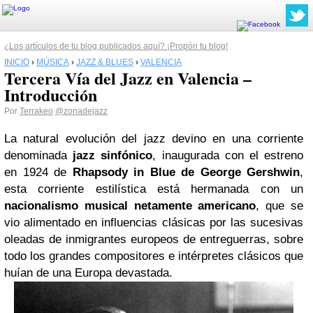
¿Los artículos de tu blog publicados aquí? ¡Propón tu blog!
INICIO
›
MÚSICA
›
JAZZ & BLUES
›
VALENCIA
Tercera Vía del Jazz en Valencia –
Introducción
Por
Terrakeo
@zonadejazz
La natural evolución del jazz devino en una corriente
denominada
jazz sinfónico
, inaugurada con el estreno
en 1924 de
Rhapsody in Blue de George Gershwin
,
esta corriente estilística está hermanada con un
nacionalismo musical netamente americano
, que se
vio alimentado en influencias clásicas por las sucesivas
oleadas de inmigrantes europeos de entreguerras, sobre
todo los grandes compositores e intérpretes clásicos que
huían de una Europa devastada.