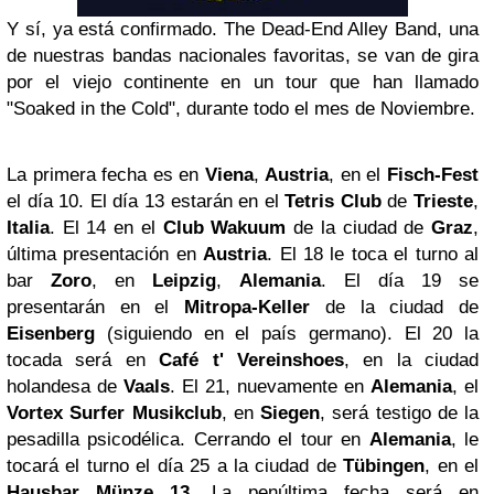
Y sí, ya está confirmado. The Dead-End Alley Band, una
de nuestras bandas nacionales favoritas, se van de gira
por el viejo continente en un tour que han llamado
"Soaked in the Cold", durante todo el mes de Noviembre.
La primera fecha es en
Viena
,
Austria
, en el
Fisch-Fest
el día 10. El día 13 estarán en el
Tetris Club
de
Trieste
,
Italia
. El 14 en el
Club Wakuum
de la ciudad de
Graz
,
última presentación en
Austria
. El 18 le toca el turno al
bar
Zoro
, en
Leipzig
,
Alemania
. El día 19 se
presentarán en el
Mitropa-Keller
de la ciudad de
Eisenberg
(siguiendo en el país germano). El 20 la
tocada será en
Café t' Vereinshoes
, en la ciudad
holandesa de
Vaals
. El 21, nuevamente en
Alemania
, el
Vortex Surfer Musikclub
, en
Siegen
, será testigo de la
pesadilla psicodélica. Cerrando el tour en
Alemania
, le
tocará el turno el día 25 a la ciudad de
Tübingen
, en el
Hausbar Münze 13
. La penúltima fecha será en