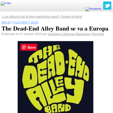
¿Los artículos de tu blog publicados aquí? ¡Propón tu blog!
INICIO
›
CULTURA Y OCIO
The Dead-End Alley Band se va a Europa
Publicado el 21 octubre 2015 por
Santiago Cárdenas Malasquez
@sjcm94
Save