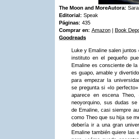
The Moon and More
Autora:
Sara
Editorial:
Speak
Páginas:
435
Comprar en:
Amazon
|
Book Depo
Goodreads
Luke y Emaline salen juntos 
instituto en el pequeño pue
Emaline es consciente de la 
es guapo, amable y divertido
para empezar la universida
se pregunta si «lo perfecto»
aparece en escena Theo, 
neoyorquino, sus dudas se 
de Emaline, casi siempre au
como Theo que su hija se me
debería ir a una gran univer
Emaline también quiere las 