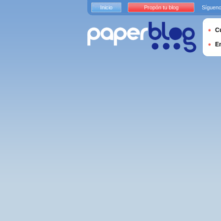
Inicio
Propón tu blog
Sígueno
Cu
E