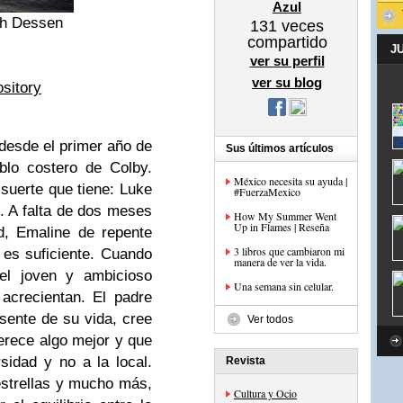
Azul
h Dessen
131
veces
compartido
J
ver su perfil
ver su blog
sitory
desde el primer año de
Sus últimos artículos
blo costero de Colby.
México necesita su ayuda |
suerte que tiene: Luke
#FuerzaMexico
. A falta de dos meses
How My Summer Went
Up in Flames | Reseña
d, Emaline de repente
3 libros que cambiaron mi
 es suficiente. Cuando
manera de ver la vida.
el joven y ambicioso
Una semana sin celular.
acrecientan. El padre
sente de su vida, cree
Ver todos
rece algo mejor y que
sidad y no a la local.
Revista
estrellas y mucho más,
Cultura y Ocio