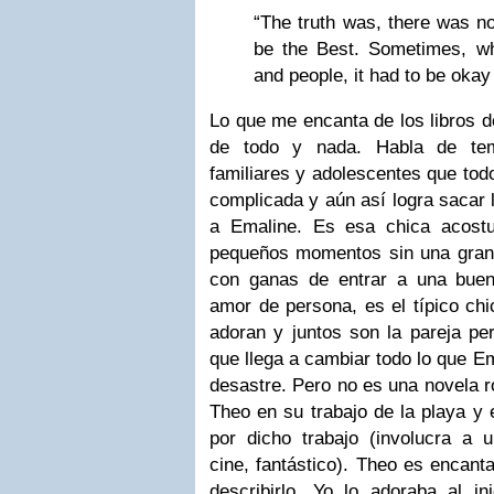
“The truth was, there was n
be the Best. Sometimes, w
and people, it had to be okay 
Lo que me encanta de los libros de
de todo y nada. Habla de tem
familiares y adolescentes que tod
complicada y aún así logra sacar l
a Emaline. Es esa chica acostu
pequeños momentos sin una gran 
con ganas de entrar a una buen
amor de persona, es el típico ch
adoran y juntos son la pareja pe
que llega a cambiar todo lo que E
desastre. Pero no es una novela 
Theo en su trabajo de la playa y 
por dicho trabajo (involucra a u
cine, fantástico). Theo es encant
describirlo. Yo lo adoraba al in