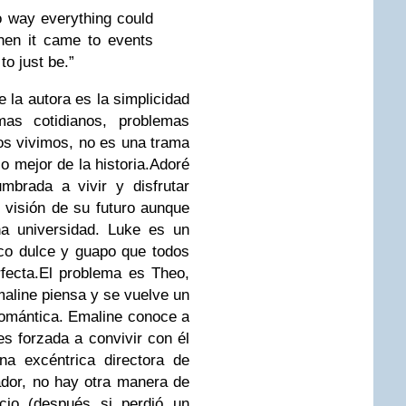
o way everything could
hen it came to events
to just be.”
 la autora es la simplicidad
as cotidianos, problemas
os vivimos, no es una trama
o mejor de la historia.Adoré
mbrada a vivir y disfrutar
visión de su futuro aunque
a universidad. Luke es un
ico dulce y guapo que todos
rfecta.El problema es Theo,
maline piensa y se vuelve un
romántica. Emaline conoce a
es forzada a convivir con él
na excéntrica directora de
ador, no hay otra manera de
icio (después si perdió un