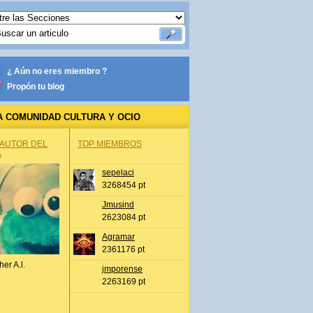
¿ Aún no eres miembro ?
Propón tu blog
A COMUNIDAD CULTURA Y OCIO
 AUTOR DEL
TOP MIEMBROS
A
sepelaci
3268454 pt
Jmusind
2623084 pt
Agramar
2361176 pt
her A.l.
jmporense
2263169 pt