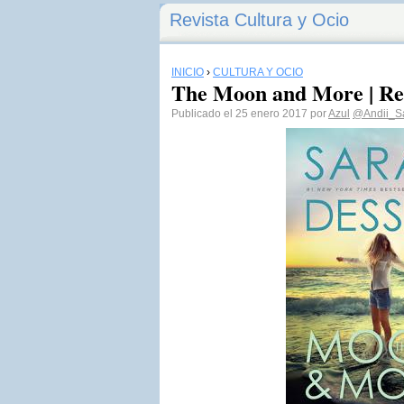
Revista Cultura y Ocio
INICIO
›
CULTURA Y OCIO
The Moon and More | Re
Publicado el 25 enero 2017 por
Azul
@Andii_S