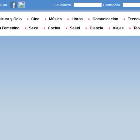
s en
Seudónimo
Contraseña
ltura y Ocio
Cine
Música
Libros
Comunicación
Tecnol
n Femenino
Sexo
Cocina
Salud
Ciencia
Viajes
Ten