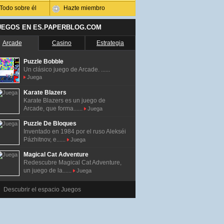
Todo sobre él
Hazte miembro
UEGOS EN ES.PAPERBLOG.COM
Arcade
Casino
Estrategia
Puzzle Bobble
Un clásico juego de Arcade. ......
Juega
Karate Blazers
Karate Blazers es un juego de
Arcade, que forma......
Juega
Puzzle De Bloques
Inventado en 1984 por el ruso Alekséi
Pázhitnov, e......
Juega
Magical Cat Adventure
Redescubre Magical Cat Adventure,
un juego de la......
Juega
Descubrir el espacio Juegos