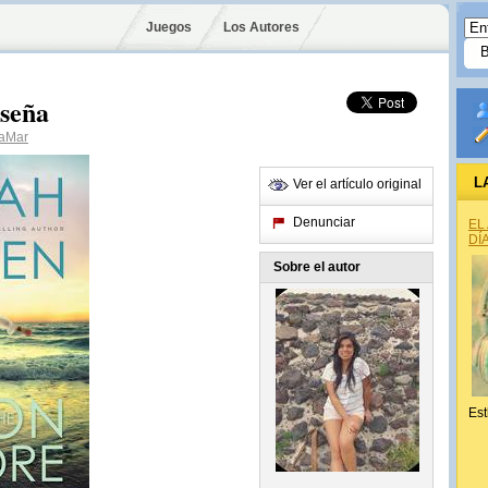
Juegos
Los Autores
seña
aMar
L
Ver el artículo original
Denunciar
EL
DÍ
Sobre el autor
Est