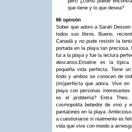
pero ¿cómo puede encontrar 
que tiene y lo que desea?
Mi opinión
Sober que adoro a Sarah Dessen y
todos sus libros. Bueno, recie
Canadá y no pude resistir la tent
portada en la playa tan preciosa
fui a la playa y fue la lectura per
descanso.Emaline es la típica
pequeña vida perfecta. Tiene un
lindo y ambos se conocen de toda
(im)perfecta que adora. Vive en u
playa con personas interesantes 
es el problema? Entra Theo.
cosmopolita bebedor de vino y e
pantalones en la playa. Ambicios
a cuestionarse si realmente es fel
vida que vive con miedo a arriesg