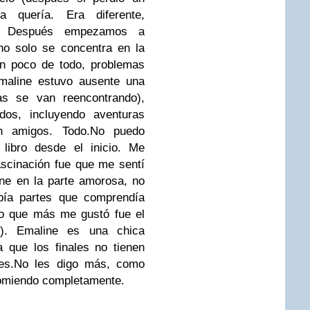
a quería. Era diferente,
mo. Después empezamos a
 no solo se concentra en la
un poco de todo, problemas
Emaline estuvo ausente una
s se van reencontrando),
dos, incluyendo aventuras
on amigos. Todo.No puedo
libro desde el inicio. Me
ascinación fue que me sentí
ne en la parte amorosa, no
bía partes que comprendía
lo que más me gustó fue el
al). Emaline es una chica
 que los finales no tienen
ices.No les digo más, como
ecomiendo completamente.