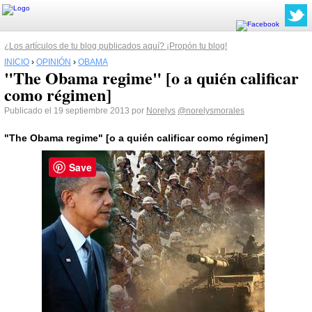
¿Los artículos de tu blog publicados aquí? ¡Propón tu blog!
INICIO
›
OPINIÓN
›
OBAMA
"The Obama regime" [o a quién calificar
como régimen]
Publicado el 19 septiembre 2013 por
Norelys
@norelysmorales
"The
Obama
regime" [o a quién calificar como régimen]
Save