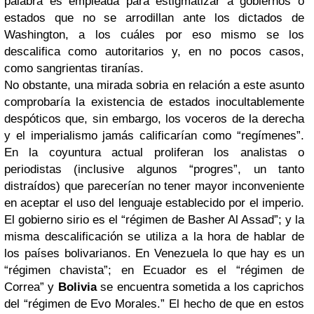
palabra es empleada para estigmatizar a gobiernos o
estados que no se arrodillan ante los dictados de
Washington, a los cuáles por eso mismo se los
descalifica como autoritarios y, en no pocos casos,
como sangrientas tiranías.
No obstante, una mirada sobria en relación a este asunto
comprobaría la existencia de estados inocultablemente
despóticos que, sin embargo, los voceros de la derecha
y el imperialismo jamás calificarían como “regímenes”.
En la coyuntura actual proliferan los analistas o
periodistas (inclusive algunos “progres”, un tanto
distraídos) que parecerían no tener mayor inconveniente
en aceptar el uso del lenguaje establecido por el imperio.
El gobierno sirio es el “régimen de Basher Al Assad”; y la
misma descalificación se utiliza a la hora de hablar de
los países bolivarianos. En Venezuela lo que hay es un
“régimen chavista”; en Ecuador es el “régimen de
Correa” y
Bolivia
se encuentra sometida a los caprichos
del “régimen de Evo Morales.” El hecho de que en estos