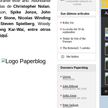
urante este año. Abundante
ulas de
Christopher Nolan
,
kson,
Spike Jonze,
John
J
Sus últimos artículos
er Stone,
Nicolas Winding
Killer Joe
,
Steven Spielberg
, Woody
La noche del 30 de
ng Kar-Wai, entre otros
septiembre
Aquí
.
Trailer de Out of the
Furnace
The Returned: 3 carteles
e
Ver todos
Dossiers Paperblog
Origen
Películas
John Hillcoat
Directores de cine
Spike Jonze
Directores de cine
Peter Jackson
Actores