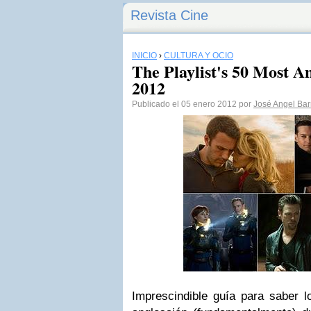
Revista Cine
INICIO
›
CULTURA Y OCIO
The Playlist's 50 Most A
2012
Publicado el 05 enero 2012 por
José Angel Ba
Imprescindible guía para saber l