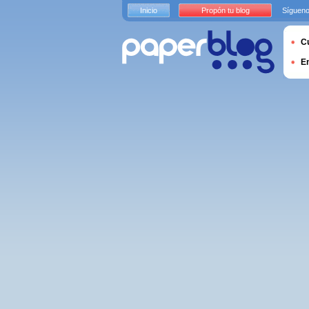
Inicio
Propón tu blog
Sígueno
Cu
E