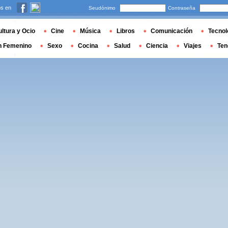
s en
Seudónimo
Contraseña
ltura y Ocio
Cine
Música
Libros
Comunicación
Tecnol
n Femenino
Sexo
Cocina
Salud
Ciencia
Viajes
Ten