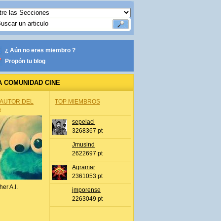
¿ Aún no eres miembro ?
Propón tu blog
A COMUNIDAD CINE
 AUTOR DEL
TOP MIEMBROS
A
sepelaci
3268367 pt
Jmusind
2622697 pt
Agramar
2361053 pt
her A.l.
jmporense
2263049 pt