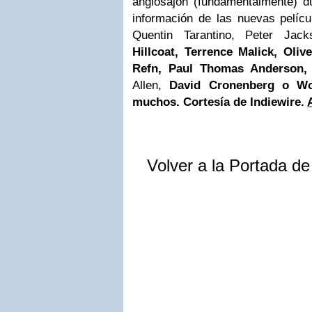
anglosajón (fundamentalmente) d
información de las nuevas pelíc
Quentin Tarantino, Peter Jac
Hillcoat,
Terrence Malick,
Oliv
Refn,
Paul Thomas Anderson
Allen,
David Cronenberg
o
Wo
muchos. Cortesía de Indiewire.
Volver a la Portada d