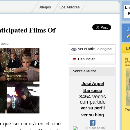
Juegos
Los Autores
nticipated Films Of
rrueco
L
Ver el artículo original
Denunciar
EL
DÍ
Sobre el autor
José Angel
Barrueco
3454
veces
compartido
ver su perfil
Est
ver su blog
o que se cocerá en el cine