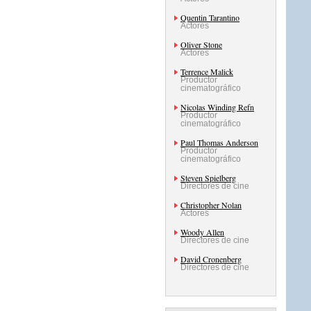
Quentin Tarantino
Actores
Oliver Stone
Actores
Terrence Malick
Productor
cinematográfico
Nicolas Winding Refn
Productor
cinematográfico
Paul Thomas Anderson
Productor
cinematográfico
Steven Spielberg
Directores de cine
Christopher Nolan
Actores
Woody Allen
Directores de cine
David Cronenberg
Directores de cine