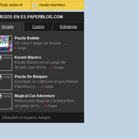
Todo sobre él
Hazte miembro
UEGOS EN ES.PAPERBLOG.COM
Arcade
Casino
Estrategia
Puzzle Bobble
Un clásico juego de Arcade. ......
Juega
Karate Blazers
Karate Blazers es un juego de
Arcade, que forma......
Juega
Puzzle De Bloques
Inventado en 1984 por el ruso Alekséi
Pázhitnov, e......
Juega
Magical Cat Adventure
Redescubre Magical Cat Adventure,
un juego de la......
Juega
Descubrir el espacio Juegos