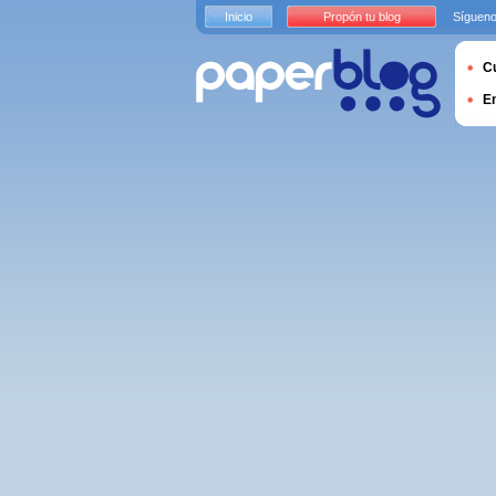
Inicio
Propón tu blog
Sígueno
Cu
E