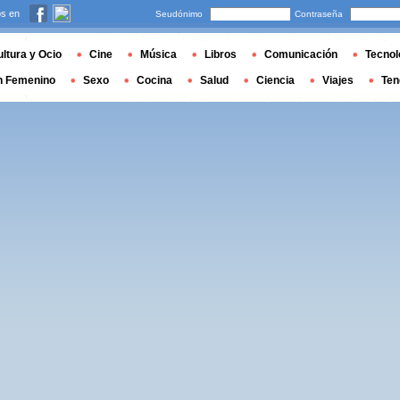
s en
Seudónimo
Contraseña
ltura y Ocio
Cine
Música
Libros
Comunicación
Tecnol
n Femenino
Sexo
Cocina
Salud
Ciencia
Viajes
Ten