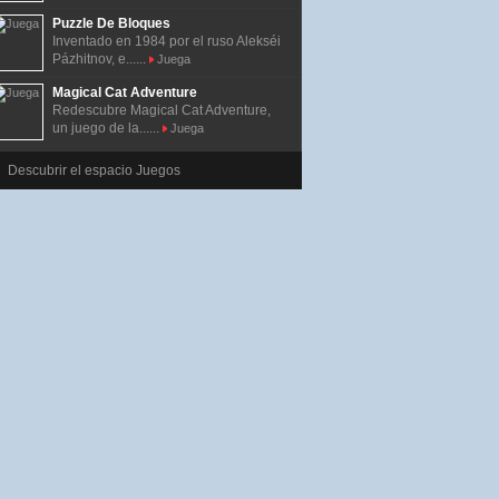
Puzzle De Bloques
Inventado en 1984 por el ruso Alekséi
Pázhitnov, e......
Juega
Magical Cat Adventure
Redescubre Magical Cat Adventure,
un juego de la......
Juega
Descubrir el espacio Juegos