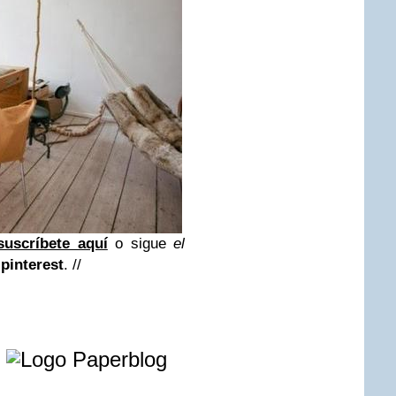
suscríbete aquí
o sigue
el
y
pinterest
. //
e