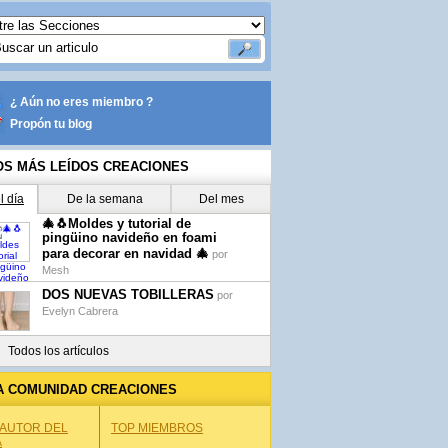
¿ Aún no eres miembro ?
Propón tu blog
OS MÁS LEÍDOS CREACIONES
l día
De la semana
Del mes
🎄🐧Moldes y tutorial de
pingüino navideño en foami
para decorar en navidad 🎄
por
Mesh
DOS NUEVAS TOBILLERAS
por
Evelyn Cabrera
Todos los artículos
A COMUNIDAD CREACIONES
 AUTOR DEL
TOP MIEMBROS
A