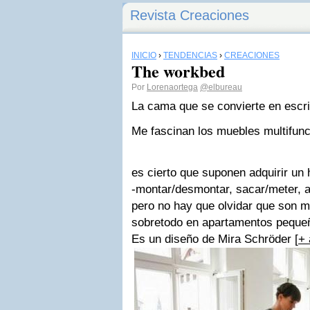
Revista Creaciones
INICIO
›
TENDENCIAS
›
CREACIONES
The workbed
Por
Lorenaortega
@elbureau
La cama que se convierte en escri
Me fascinan los muebles multifunc
es cierto que suponen adquirir un h
-montar/desmontar, sacar/meter, ab
pero no hay que olvidar que s
on m
sobretodo en apartamentos peque
Es un diseño de Mira Schröder [
+ 