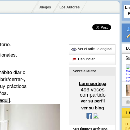
Juegos
Los Autores
torio.
L
Ver el artículo original
ionales,
De
Denunciar
Sobre el autor
ábito diario
rir/cerrar-,
Lorenaortega
uy prácticos
493
veces
ños.
compartido
aquí
].
ver su perfil
ver su blog
L
EL
DÍ
Sus últimos artículos