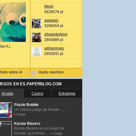
Mesh
5629576 pt
sepelaci
3268454 pt
silviainterblog
2945886 pt
her A.l.
adrianreyes
2850031 pt
Todo sobre él
Hazte miembro
UEGOS EN ES.PAPERBLOG.COM
Arcade
Casino
Estrategia
Puzzle Bobble
Un clásico juego de Arcade. ......
Juega
Karate Blazers
Karate Blazers es un juego de
Arcade, que forma......
Juega