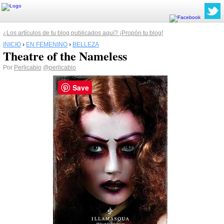
¿Los artículos de tu blog publicados aquí? ¡Propón tu blog!
INICIO
›
EN FEMENINO
›
BELLEZA
Theatre of the Nameless
Por
Perlicabio
@perlicabio
Save