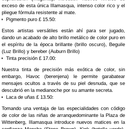
exceso de
esta
única
Illamasqua
,
intenso
color
rico
y el
pliegue
fórmula resistente al
mate.
Pigmento puro
£ 15.50:
Estos artistas
versátiles
están ahí para ser
jugado,
dando un acabado
de alto
brillo metálico
de color puro
en
el
espíritu de la época
brillante
(
brillo
oscuro
)
,
Beguile
(
Luz
Brillo)
y
bereber (
Auburn
Brillo)
Tinta
precisión
£ 17.00:
Nuestra
tinta
de precisión
más
exótica
de color
, sin
embargo,
Havoc (
berenjena
)
le permite
garabatear
mensajes ocultos
a través de su
piel desnuda,
que se
descubrió
en la medianoche
por su
amante secreta.
Laca de uñas
£ 13.50:
Tomando una ventaja
de
las especialidades
con código
de color
de las niñas
de arranque
dominante
la Plaza de
Wittenberg
,
Illamasqua
introduce
nuevos matices
en la