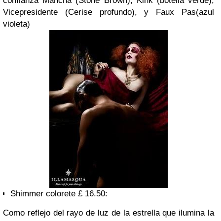
confianza
Mancha
(Stone
Brown
)
,
Kink
(
botella verde
),
Vicepresidente
(
Cerise
profundo)
,
y
Faux
Pas
(
azul
violeta
)
Shimmer
colorete
£ 16.50:
Como reflejo del
rayo de
luz de la estrella
que ilumina
la