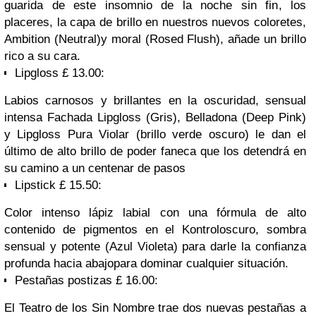
guarida de
este
insomnio
de
la noche
sin fin
,
los
placeres, la
capa de
brillo
en nuestros
nuevos
coloretes
,
Ambition (
Neutral)
y
moral
(
Rosed
Flush
)
,
añade
un brillo
rico
a su cara.
Lipgloss
£ 13.00:
Labios carnosos
y brillantes
en la oscuridad,
sensual
intensa
Fachada
Lipgloss
(
Gris
)
,
Belladona (
Deep Pink
)
y
Lipgloss
Pura
Violar
(
brillo
verde
oscuro
) le dan
el
último
de alto brillo
de poder
faneca
que
los detendrá
en
su camino
a
un centenar de
pasos
Lipstick
£ 15.50:
Color
intenso
lápiz labial con
una fórmula de
alto
contenido de pigmentos
en el
Kontrol
oscuro
, sombra
sensual
y potente (
Azul Violeta
)
para darle la
confianza
profunda
hacia abajo
para dominar cualquier
situación.
Pestañas postizas
£ 16.00:
El Teatro
de los Sin Nombre
trae dos
nuevas
pestañas
a