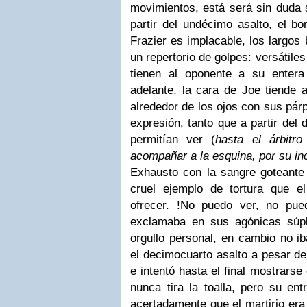
movimientos, está será sin duda s
partir del undécimo asalto, el b
Frazier es implacable, los largos
un repertorio de golpes: versátile
tienen al oponente a su entera
adelante, la cara de Joe tiende a
alrededor de los ojos con sus pár
expresión, tanto que a partir del 
permitían ver (
hasta el árbitr
acompañar a la esquina, por su in
Exhausto con la sangre goteante 
cruel ejemplo de tortura que e
ofrecer. !No puedo ver, no pued
exclamaba en sus agónicas súp
orgullo personal, en cambio no ib
el decimocuarto asalto a pesar de
e intentó hasta el final mostrars
nunca tira la toalla, pero su ent
acertadamente que el martirio era