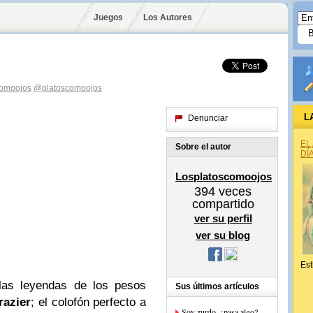
Juegos
Los Autores
comoojos
@platoscomoojos
L
Denunciar
EL
Sobre el autor
DÍ
Losplatoscomoojos
394
veces
compartido
ver su perfil
ver su blog
Est
 las leyendas de los pesos
Sus últimos artículos
razier
; el colofón perfecto a
Soy zurdo, ¿pasa algo?.