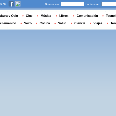
s en
Seudónimo
Contraseña
ltura y Ocio
Cine
Música
Libros
Comunicación
Tecnol
n Femenino
Sexo
Cocina
Salud
Ciencia
Viajes
Ten