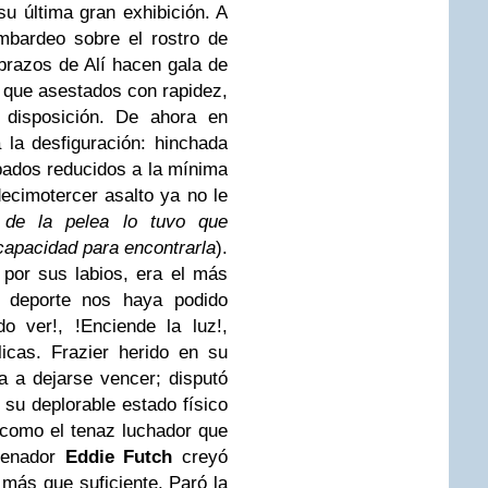
u última gran exhibición. A
ombardeo sobre el rostro de
 brazos de Alí hacen gala de
s que asestados con rapidez,
 disposición. De ahora en
 la desfiguración: hinchada
pados reducidos a la mínima
decimotercer asalto ya no le
o de la pelea lo tuvo que
capacidad para encontrarla
).
por sus labios, era el más
l deporte nos haya podido
o ver!, !Enciende la luz!,
licas.
Frazier herido en su
a a dejarse vencer; disputó
 su deplorable estado físico
e como el tenaz luchador que
renador
Eddie Futch
creyó
 más que suficiente. Paró la