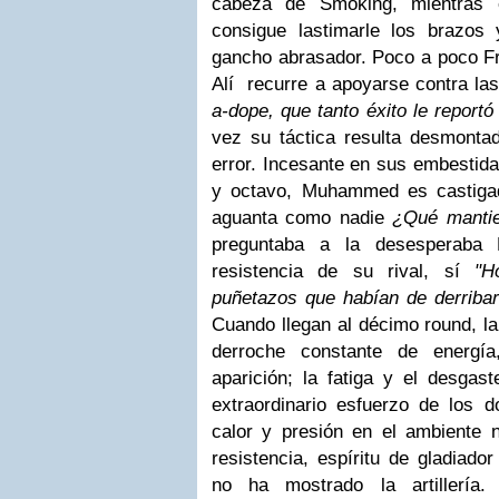
cabeza de Smoking, mientras é
consigue lastimarle los brazos
gancho abrasador. Poco a poco Fr
Alí recurre a apoyarse contra la
a-dope, que tanto éxito le report
vez su táctica resulta desmonta
error. Incesante en sus embestida
y octavo, Muhammed es castigad
aguanta como nadie
¿Qué mantie
preguntaba a la desesperaba F
resistencia de su rival, sí
"
H
puñetazos que habían de derriba
Cuando llegan al décimo round, la
derroche constante de energí
aparición; la fatiga y el desgas
extraordinario esfuerzo de los d
calor y presión en el ambiente 
resistencia, espíritu de gladiado
no ha mostrado la artillería