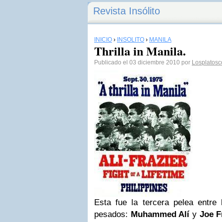
Revista Insólito
INICIO
›
INSÓLITO
›
MANILA
Thrilla in Manila.
Publicado el 03 diciembre 2010 por
Losplatos
Esta fue la tercera pelea entre
pesados:
Muhammed Alí
y
Joe F