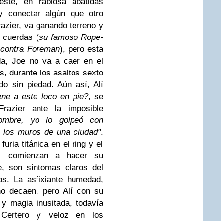
ste, en rabiosa abatidas
 y conectar algún que otro
azier, va ganando terreno y
s cuerdas (
su famoso Rope-
ó contra Foreman
), pero esta
da, Joe no va a caer en el
s, durante los asaltos sexto
o sin piedad. Aún así, Alí
ne a este loco en pie?
, se
razier ante la imposible
ombre, yo lo golpeó con
r los muros de una ciudad"
.
furia titánica en el ring
y el
a, comienzan a hacer su
te, son síntomas claros del
os. La asfixiante humedad,
no decaen, pero Alí con su
r y magia inusitada, todavía
. Certero y veloz en los