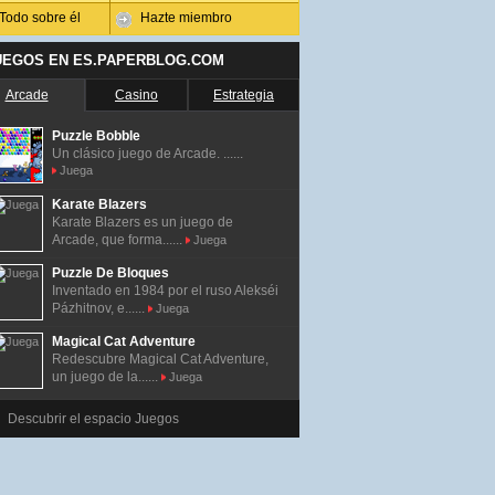
Todo sobre él
Hazte miembro
UEGOS EN ES.PAPERBLOG.COM
Arcade
Casino
Estrategia
Puzzle Bobble
Un clásico juego de Arcade. ......
Juega
Karate Blazers
Karate Blazers es un juego de
Arcade, que forma......
Juega
Puzzle De Bloques
Inventado en 1984 por el ruso Alekséi
Pázhitnov, e......
Juega
Magical Cat Adventure
Redescubre Magical Cat Adventure,
un juego de la......
Juega
Descubrir el espacio Juegos