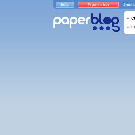
Inicio
Propón tu blog
Sígueno
Cu
E