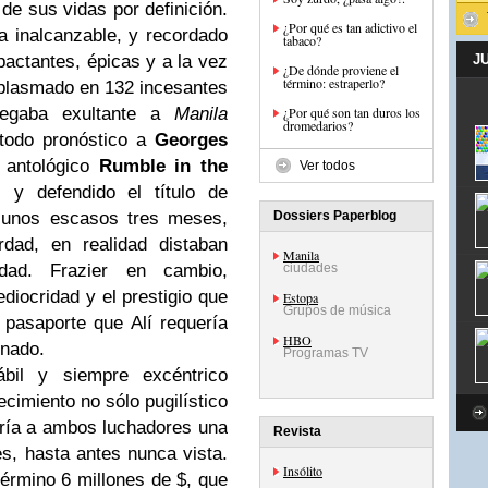
de sus vidas por definición.
¿Por qué es tan adictivo el
ra inalcanzable, y recordado
tabaco?
ctantes, épicas y a la vez
J
¿De dónde proviene el
término: estraperlo?
 plasmado en 132 incesantes
legaba exultante a
Manila
¿Por qué son tan duros los
dromedarios?
a todo pronóstico a
Georges
antológico
Rumble in the
Ver todos
 y defendido el título de
 unos escasos tres meses,
Dossiers Paperblog
dad, en realidad distaban
Manila
dad. Frazier en cambio,
ciudades
diocridad y el prestigio que
Estopa
Grupos de música
 pasaporte que Alí requería
HBO
inado.
Programas TV
bil y siempre excéntrico
ecimiento no sólo pugilístico
taría a ambos luchadores una
Revista
s, hasta antes nunca vista.
Insólito
érmino 6 millones de $, que