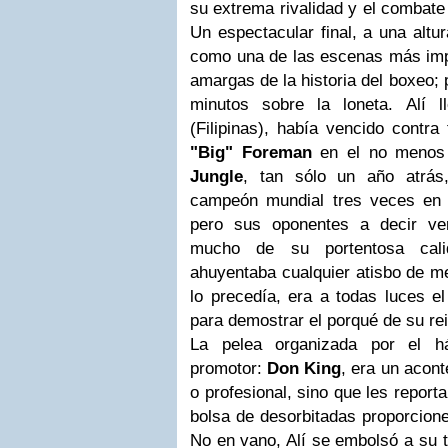
su extrema rivalidad y el combate 
Un espectacular final, a una altu
como una de las escenas más impa
amargas de la historia del boxeo;
minutos sobre la loneta.
Alí l
(Filipinas), había vencido contr
"Big" Foreman
en el no menos 
Jungle
, tan sólo un año atrás,
campeón mundial tres veces en
pero sus oponentes a decir ver
mucho de su portentosa cali
ahuyentaba cualquier atisbo de me
lo precedía, era a todas luces el
para demostrar el porqué de su re
La pelea organizada por el há
promotor:
Don King
, era un acont
o profesional, sino que les repor
bolsa de desorbitadas proporcione
No en vano, Alí se embolsó a su t