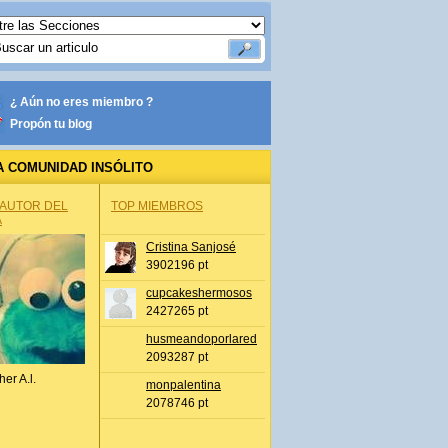
¿ Aún no eres miembro ?
Propón tu blog
A COMUNIDAD INSÓLITO
 AUTOR DEL
TOP MIEMBROS
A
Cristina Sanjosé
3902196 pt
cupcakeshermosos
2427265 pt
husmeandoporlared
2093287 pt
her A.l.
monpalentina
2078746 pt