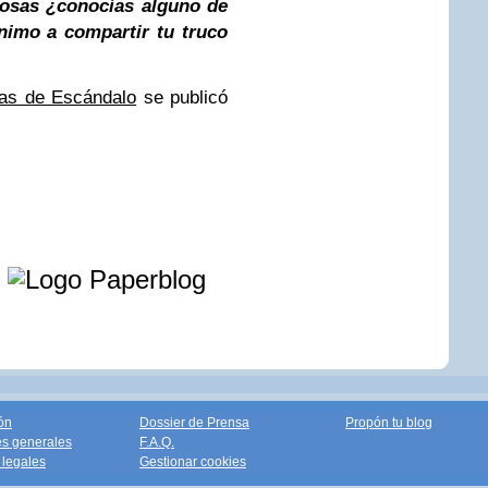
losas ¿conocías alguno de
nimo a compartir tu truco
ñas de Escándalo
se publicó
e
ón
Dossier de Prensa
Propón tu blog
s generales
F.A.Q.
legales
Gestionar cookies