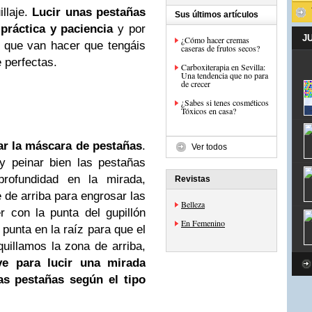
illaje.
Lucir unas pestañas
Sus últimos artículos
práctica y paciencia
y por
J
¿Cómo hacer cremas
 que van hacer que tengáis
caseras de frutos secos?
 perfectas.
Carboxiterapia en Sevilla:
Una tendencia que no para
de crecer
¿Sabes si tenes cosméticos
Tóxicos en casa?
ar la máscara de pestañas
.
Ver todos
y peinar bien las pestañas
rofundidad en la mirada,
Revistas
 de arriba para engrosar las
Belleza
 con la punta del gupillón
En Femenino
punta en la raíz para que el
uillamos la zona de arriba,
e para lucir una mirada
las pestañas según el tipo