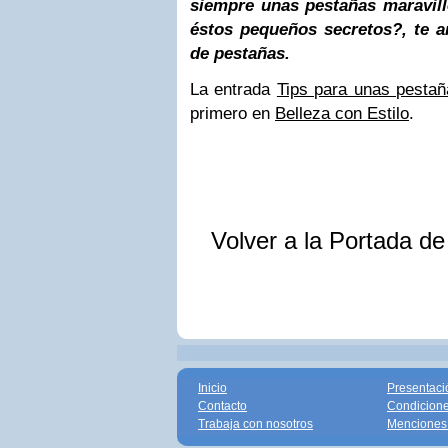
siempre unas pestañas maravil
éstos pequeños secretos?, te a
de pestañas.
La entrada
Tips para unas pesta
primero en
Belleza con Estilo
.
Volver a la Portada d
Inicio
Presentaci
Contacto
Condicione
Trabaja con nosotros
Menciones 