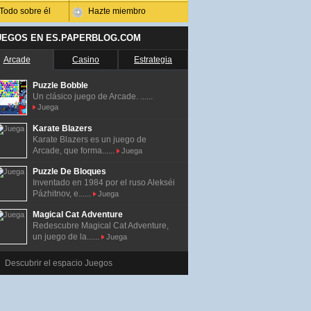
Todo sobre él
Hazte miembro
UEGOS EN ES.PAPERBLOG.COM
Arcade
Casino
Estrategia
Puzzle Bobble
Un clásico juego de Arcade. ......
Juega
Karate Blazers
Karate Blazers es un juego de
Arcade, que forma......
Juega
Puzzle De Bloques
Inventado en 1984 por el ruso Alekséi
Pázhitnov, e......
Juega
Magical Cat Adventure
Redescubre Magical Cat Adventure,
un juego de la......
Juega
Descubrir el espacio Juegos