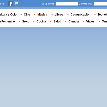
s en
Seudónimo
Contraseña
ltura y Ocio
Cine
Música
Libros
Comunicación
Tecnol
n Femenino
Sexo
Cocina
Salud
Ciencia
Viajes
Ten