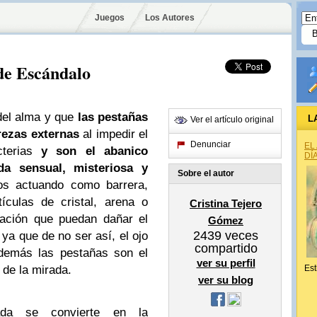
Juegos
Los Autores
de Escándalo
 del alma y que
las pestañas
L
Ver el artículo original
rezas externas
al impedir el
Denunciar
EL
terias
y son el abanico
DÍ
da sensual, misteriosa y
Sobre el autor
os actuando como barrera,
ículas de cristal, arena o
Cristina Tejero
nación que puedan dañar el
Gómez
2439
veces
, ya que de no ser así, el ojo
compartido
Además las pestañas son el
ver su perfil
de la mirada.
Est
ver su blog
ada se convierte en la