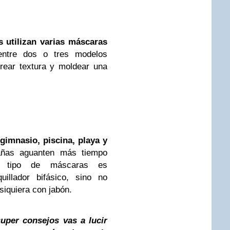
s utilizan varias máscaras
ntre dos o tres modelos
crear textura y moldear una
gimnasio, piscina, playa y
ñas aguanten más tiempo
te tipo de máscaras es
uillador bifásico, sino no
siquiera con jabón.
super consejos vas a lucir