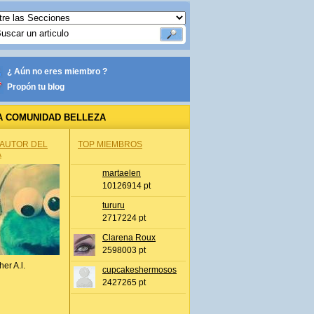
¿ Aún no eres miembro ?
Propón tu blog
A COMUNIDAD BELLEZA
 AUTOR DEL
TOP MIEMBROS
A
martaelen
10126914 pt
tururu
2717224 pt
Clarena Roux
2598003 pt
her A.l.
cupcakeshermosos
2427265 pt