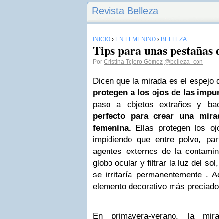
Revista Belleza
INICIO
›
EN FEMENINO
›
BELLEZA
Tips para unas pestañas 
Por
Cristina Tejero Gómez
@belleza_con
Dicen que la mirada es el espejo
protegen a los ojos de las impu
paso a objetos extraños y bac
perfecto para crear una mira
femenina.
Ellas protegen los oj
impidiendo que entre polvo, part
agentes externos de la contami
globo ocular y filtrar la luz del sol
se irritaría permanentemente . 
elemento decorativo más preciado 
En primavera-verano, la mir