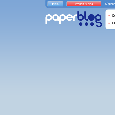
Inicio
Propón tu blog
Sígueno
Cu
E