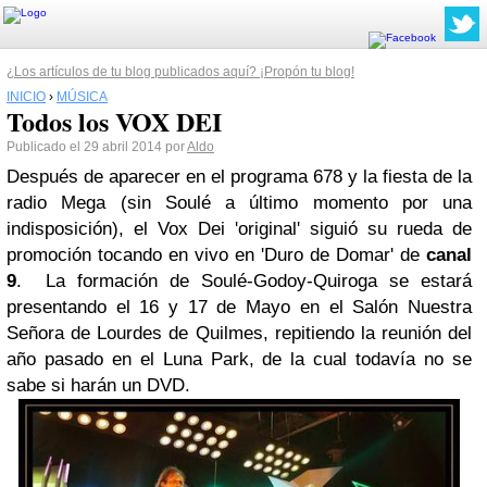
¿Los artículos de tu blog publicados aquí? ¡Propón tu blog!
INICIO
›
MÚSICA
Todos los VOX DEI
Publicado el 29 abril 2014 por
Aldo
Después de aparecer en el programa 678 y la fiesta de la
radio Mega
(sin
Soulé
a último momento por una
indisposición), el
Vox Dei
'original' siguió su rueda de
promoción tocando en vivo en 'Duro de Domar' de
canal
9
. La formación de
Soulé-Godoy-Quiroga
se estará
presentando el 16 y 17 de Mayo en el Salón Nuestra
Señora de Lourdes de Quilmes, repitiendo la reunión del
año pasado en el Luna Park, de la cual todavía no se
sabe si harán un DVD.