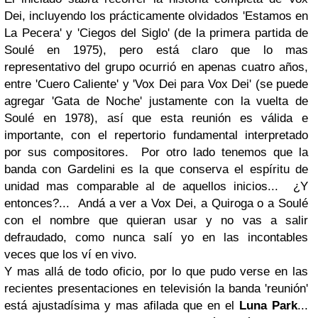
Dei
, incluyendo los prácticamente olvidados
'Estamos en
La Pecera'
y
'Ciegos del Siglo'
(de la primera partida de
Soulé
en 1975), pero está claro que lo mas
representativo del grupo ocurrió en apenas cuatro años,
entre
'Cuero Caliente'
y
'Vox Dei para Vox Dei'
(se puede
agregar
'Gata de Noche'
justamente con la vuelta de
Soulé
en 1978), así que esta reunión es válida e
importante, con el repertorio fundamental interpretado
por sus compositores. Por otro lado tenemos que la
banda con
Gardelini
es la que conserva el espíritu de
unidad mas comparable al de aquellos inicios... ¿Y
entonces?... Andá a ver a
Vox Dei
, a
Quiroga
o a
Soulé
con el nombre que quieran usar y no vas a salir
defraudado, como nunca salí yo en las incontables
veces que los ví en vivo.
Y mas allá de todo oficio, por lo que pudo verse en las
recientes presentaciones en televisión la banda 'reunión'
está ajustadísima y mas afilada que en el
Luna Park
...