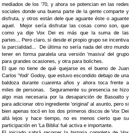
mediados de los '70, y ahora se potencian en las redes
sociales donde una buena parte de la gente comparte y
disfruta, y otros están dele que aguante éste o aguante
aquel. Mejor sería disfrutar las cosas como son, que
como ya dije
Vox Dei
es más que la suma de las
partes... Pero claro, si desde el propio grupo se incentiva
la parcialidad... De última no sería nada del otro mundo
tener en forma paralela una versión 'masiva' del grupo
para grandes ocasiones, y otra para boliches.
El que no tiene de qué quejarse es el bueno de
Juan
Carlos 'Yodi' Godoy
, que estuvo escondido debajo de una
baldoza durante cuarenta años y ahora toca frente a
miles de personas. Seguramente su presencia se hizo
algo mas necesaria por la desaparición de
Basoalto
y
para adicionar otro ingrediente 'original' al asunto, pero si
bien apenas tocó en los dos primeros discos de
Vox Dei
allá lejos y hace tiempo, no es menos cierto que su
participación en
'La Biblia'
fué activa e importante.
El iniciado sabrá recorrer la historia completa de
Vox