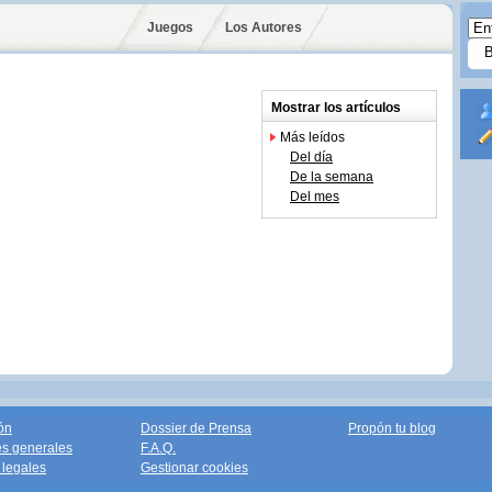
Juegos
Los Autores
Mostrar los artículos
Más leídos
Del día
De la semana
Del mes
ón
Dossier de Prensa
Propón tu blog
s generales
F.A.Q.
legales
Gestionar cookies