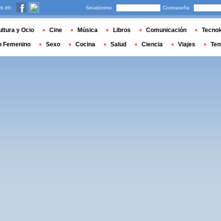
s en
Seudónimo
Contraseña
ltura y Ocio
Cine
Música
Libros
Comunicación
Tecnol
n Femenino
Sexo
Cocina
Salud
Ciencia
Viajes
Ten