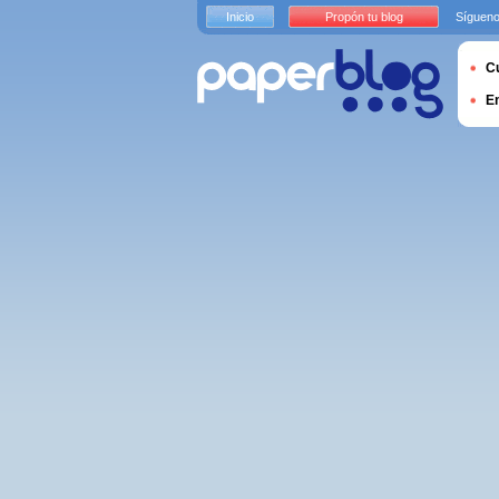
Inicio
Propón tu blog
Sígueno
Cu
E