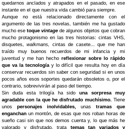
quedarnos anclados y atrapados en el pasado, en ese
instante en el que nuestra vida cambió para siempre.
Aunque no está relacionado directamente con el
argumento de las tres novelas, también me ha gustado
mucho ese
toque
vintage
de algunos objetos que cobran
mucho protagonismo en las tres historias: cintas VHS,
disquetes,
walkmans,
cintas de casete... que me han
traído muy buenos recuerdos de mi infancia y mi
juventud y me han hecho
reflexionar sobre lo rápido
que va la tecnología
y lo difícil que resulta hoy en día
conservar recuerdos sin saber con seguridad si en unos
pocos años esos soportes quedarán obsoletos o, por el
contrario, sobrevivirán al paso del tiempo.
Sin duda esta trilogía ha sido
una sorpresa muy
agradable con la que he disfrutado muchísimo.
Tiene
unos
personajes inolvidables,
unas
tramas que
enganchan
un montón, de esas que nos roban horas de
sueño casi sin que nos demos cuenta y, lo que más he
valorado y disfrutado, trata
temas tan variados y