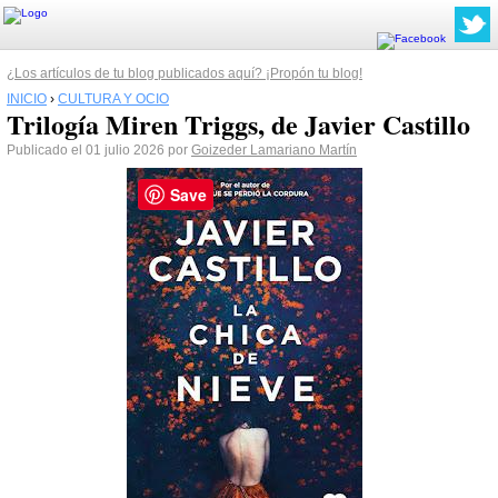
¿Los artículos de tu blog publicados aquí? ¡Propón tu blog!
INICIO
›
CULTURA Y OCIO
Trilogía Miren Triggs, de Javier Castillo
Publicado el 01 julio 2026 por
Goizeder Lamariano Martín
Save