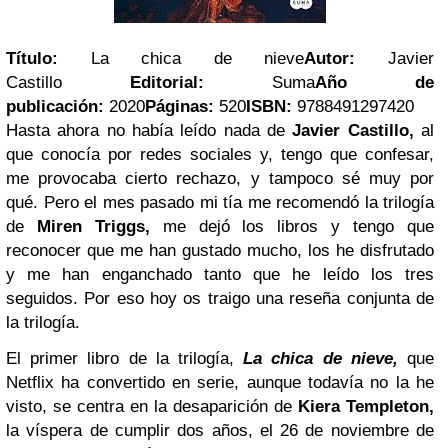
Título:
La chica de nieve
Autor:
Javier
Castillo
Editorial:
Suma
Año de
publicación:
2020
Páginas:
520
ISBN:
9788491297420
Hasta ahora no había leído nada de
Javier Castillo,
al
que conocía por redes sociales y, tengo que confesar,
me provocaba cierto rechazo, y tampoco sé muy por
qué. Pero el mes pasado mi tía me recomendó la trilogía
de
Miren Triggs,
me dejó los libros y tengo que
reconocer que me han gustado mucho, los he disfrutado
y me han enganchado tanto que he leído los tres
seguidos. Por eso hoy os traigo una reseña conjunta de
la trilogía.
El primer libro de la trilogía,
La chica de nieve,
que
Netflix ha convertido en serie, aunque todavía no la he
visto, se centra en la desaparición de
Kiera Templeton,
la víspera de cumplir dos años, el 26 de noviembre de