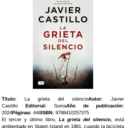
Título:
La grieta del silencio
Autor:
Javier
Castillo
Editorial:
Suma
Año de publicación:
2024
Páginas:
448
ISBN:
9788410257375
El tercer y último libro,
La grieta del silencio,
está
ambientado en Staten Island en 1981, cuando la bicicleta