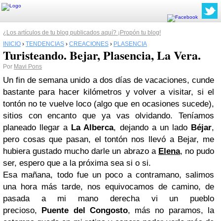
¿Los artículos de tu blog publicados aquí? ¡Propón tu blog!
INICIO
›
TENDENCIAS
›
CREACIONES
›
PLASENCIA
Turisteando. Bejar, Plasencia, La Vera.
Por
Mavi Pons
Un fin de semana unido a dos días de vacaciones, cunde
bastante para hacer kilómetros y volver a visitar, si el
tontón no te vuelve loco (algo que en ocasiones sucede),
sitios con encanto que ya vas olvidando. Teníamos
planeado llegar a
La Alberca
, dejando a un lado
Béjar
,
pero cosas que pasan, el tontón nos llevó a Bejar, me
hubiera gustado mucho darle un abrazo a
Elena
,
no pudo
ser, espero que a la próxima sea si o si.
Esa mañana, todo fue un poco a contramano, salimos
una hora más tarde, nos equivocamos de camino, de
pasada a mi mano derecha vi un pueblo
precioso,
Puente del Congosto
, más no paramos, la