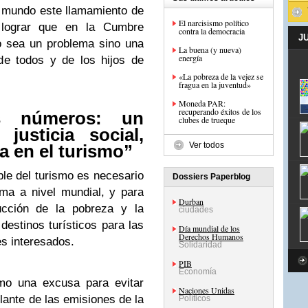
l mundo este llamamiento de
El narcisismo político
 lograr que en la Cumbre
contra la democracia
J
o sea un problema sino una
La buena (y nueva)
energía
de todos y de los hijos de
«La pobreza de la vejez se
fragua en la juventud»
Moneda PAR:
recuperando éxitos de los
s números: un
clubes de trueque
justicia social,
Ver todos
a en el turismo”
ble del turismo es necesario
Dossiers Paperblog
ima a nivel mundial, y para
Durban
ducción de la pobreza y la
ciudades
destinos turísticos para las
Día mundial de los
Derechos Humanos
 ​​interesados.
Solidaridad
PIB
Economía
omo una excusa para evitar
Naciones Unidas
ulante de las emisiones de la
Políticos