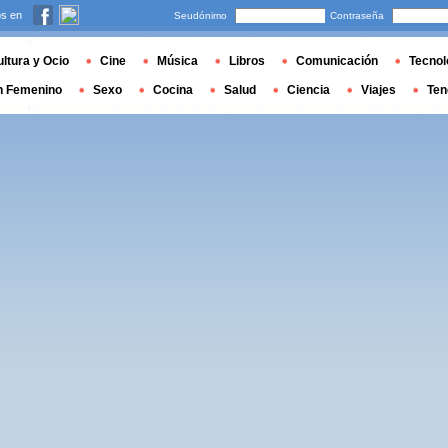
s en
Seudónimo
Contraseña
ltura y Ocio
Cine
Música
Libros
Comunicación
Tecnol
n Femenino
Sexo
Cocina
Salud
Ciencia
Viajes
Ten