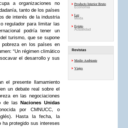
cupa a organizaciones no
Producto Interior Bruto
Economía
adanía, tanto de los países
Lee
s de interés de la industria
Moda
 regulador para limitar las
Egipto
Actualidad
ernacional podría tener un
 del turismo, que se supone
a pobreza en los países en
Revistas
umen: “Un régimen climático
 socavar el desarrollo y sus
Medio Ambiente
Viajes
an el presente llamamiento
en un debate real sobre el
breza en las negociaciones
co de las
Naciones Unidas
conocida por CMNUCC, o
lés). Hasta la fecha, la
mo ha protegido sus intereses