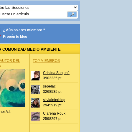
¿ Aún no eres miembro ?
Propón tu blog
A COMUNIDAD MEDIO AMBIENTE
 AUTOR DEL
TOP MIEMBROS
A
Cristina Sanjosé
3902235 pt
sepelaci
3268535 pt
silviainterblog
2945919 pt
her A.l.
Clarena Roux
2598297 pt