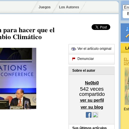
Juegos
Los Autores
 para hacer que el
mbio Climático
L
Ver el artículo original
Denunciar
EL
DÍ
Sobre el autor
Ne0bi0
542
veces
compartido
ver su perfil
ver su blog
Est
Sus últimos artículos