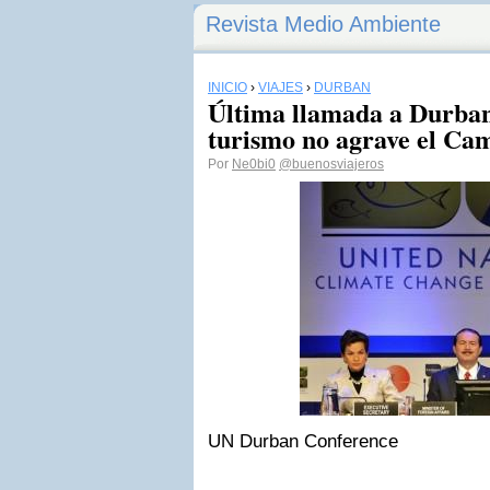
Revista Medio Ambiente
INICIO
›
VIAJES
›
DURBAN
Última llamada a Durban
turismo no agrave el Ca
Por
Ne0bi0
@buenosviajeros
UN Durban Conference