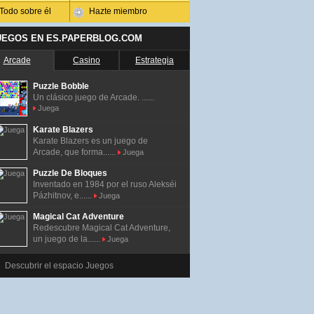
Todo sobre él
Hazte miembro
UEGOS EN ES.PAPERBLOG.COM
Arcade
Casino
Estrategia
Puzzle Bobble
Un clásico juego de Arcade. ......
Juega
Karate Blazers
Karate Blazers es un juego de
Arcade, que forma......
Juega
Puzzle De Bloques
Inventado en 1984 por el ruso Alekséi
Pázhitnov, e......
Juega
Magical Cat Adventure
Redescubre Magical Cat Adventure,
un juego de la......
Juega
Descubrir el espacio Juegos