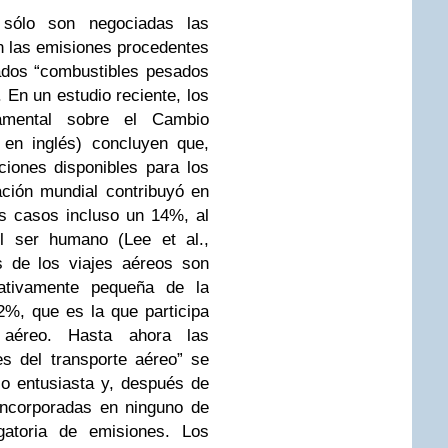
ólo son negociadas las
on las emisiones procedentes
mados “combustibles pesados
. En un estudio reciente, los
namental sobre el Cambio
 en inglés) concluyen que,
iones disponibles para los
ación mundial contribuyó en
s casos incluso un 14%, al
l ser humano (Lee et al.,
s de los viajes aéreos son
lativamente pequeña de la
2%, que es la que participa
 aéreo. Hasta ahora las
s del transporte aéreo” se
o entusiasta y, después de
incorporadas en ninguno de
igatoria de emisiones. Los