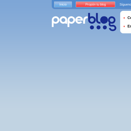
Inicio
Propón tu blog
Sígueno
Cu
E