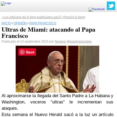
¿Los artículos de tu blog publicados aquí? ¡Propón tu blog!
INICIO
›
OPINIÓN
›
PAPA FRANCISCO
Ultras de Miami: atacando al Papa
Francisco
Publicado el 13 septiembre 2015 por
Norelys
@norelysmorales
Save
Al aproximarse la llegada del Santo Padre a La Habana y
Washington, voceros “ultras” le incrementan sus
ataques.
Esta semana el Nuevo Herald sacó a la luz un artículo