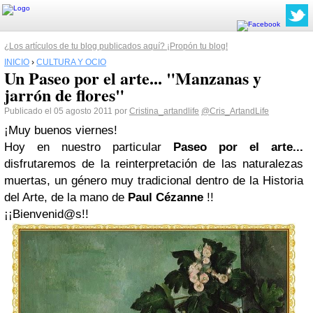
¿Los artículos de tu blog publicados aquí? ¡Propón tu blog!
INICIO
›
CULTURA Y OCIO
Un Paseo por el arte... "Manzanas y
jarrón de flores"
Publicado el 05 agosto 2011 por
Cristina_artandlife
@Cris_ArtandLife
¡Muy buenos viernes!
Hoy en nuestro particular
Paseo por el arte...
disfrutaremos de la reinterpretación de las naturalezas
muertas, un género muy tradicional dentro de la Historia
del Arte, de la mano de
Paul Cézanne
!!
¡¡Bienvenid@s!!