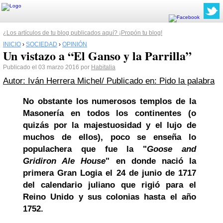
¿Los artículos de tu blog publicados aquí? ¡Propón tu blog!
INICIO
›
SOCIEDAD
›
OPINIÓN
Un vistazo a “El Ganso y la Parrilla”
Publicado el 03 marzo 2016 por
Habitalia
Autor: Iván Herrera Michel/ Publicado en: Pido la palabra
No obstante los numerosos templos de la
Masonería en todos los continentes (o
quizás por la majestuosidad y el lujo de
muchos de ellos), poco se enseña lo
populachera que fue la "
Goose and
Gridiron Ale House
" en donde nació la
primera Gran Logia el 24 de junio de 1717
del calendario juliano que rigió para el
Reino Unido y sus colonias hasta el año
1752.