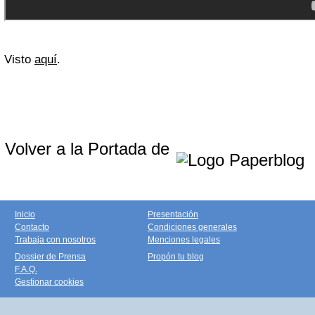
Visto
aquí
.
Volver a la Portada de
Inicio
Presentación
Contacto
Condiciones generales
Trabaja con nosotros
Menciones legales
Dossier de Prensa
Propón tu blog
F.A.Q.
Gestionar cookies