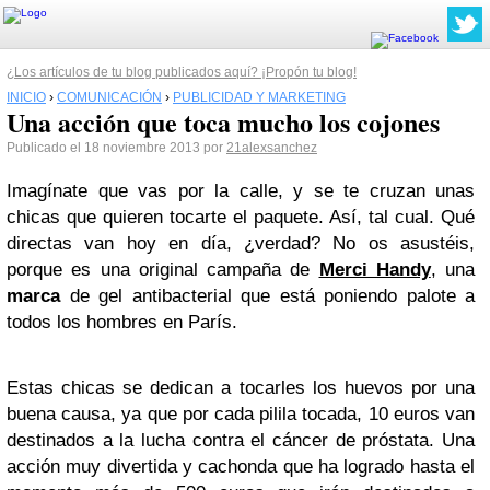
¿Los artículos de tu blog publicados aquí? ¡Propón tu blog!
INICIO
›
COMUNICACIÓN
›
PUBLICIDAD Y MARKETING
Una acción que toca mucho los cojones
Publicado el 18 noviembre 2013 por
21alexsanchez
Imagínate que vas por la calle, y se te cruzan unas
chicas que quieren tocarte el paquete. Así, tal cual. Qué
directas van hoy en día, ¿verdad? No os asustéis,
porque es una original campaña de
Merci Handy
, una
marca
de gel antibacterial que está poniendo palote a
todos los hombres en París.
Estas chicas se dedican a tocarles los huevos por una
buena causa, ya que por cada pilila tocada, 10 euros van
destinados a la lucha contra el cáncer de próstata. Una
acción muy divertida y cachonda que ha logrado hasta el