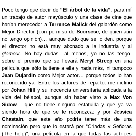
Poco tengo que decir de
“El árbol de la vida”
, para mí
un trabajo de autor mayúsculo y una clase de cine que
harían merecedor a
Terrence Malick
del galardón como
Mejor Director (con permiso de
Scorsese
, de quien aún
no tengo opinión)… aunque dudo que se lo den, porque
el director no está muy abonado a la industria y al
glamour
. No hay dudas –al menos, yo no las tengo-
sobre el premio que se llevará
Meryl Streep
en una
película que sólo la tiene a ella y nada más, ni tampoco
Jean Dujardin
como Mejor actor… porque todos lo han
reconocido ya. Entre los actores de reparto, me inclino
por
Johan Hill
y su inocencia universitaria aplicada a la
vida del béisbol, aunque sin haber visto a
Max Von
Sidow
… que no tiene ninguna estatuilla y que ya va
siendo hora de que se le reconozca; y por
Jessica
Chastain
, que este año podría tener más de una
nominación pero que lo estará por “Criadas y Señoras
(The help)”, una película en la que todas las actrices