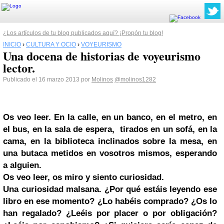
¿Los artículos de tu blog publicados aquí? ¡Propón tu blog!
INICIO
›
CULTURA Y OCIO
›
VOYEURISMO
Una docena de historias de voyeurismo
lector.
Publicado el 16 marzo 2013 por
Molinos
@molinos1282
Os veo leer. En la calle, en un banco, en el metro, en
el bus, en la sala de espera, tirados en un sofá, en la
cama, en la biblioteca inclinados sobre la mesa, en
una butaca metidos en vosotros mismos, esperando
a alguien.
Os veo leer, os miro y siento curiosidad.
Una curiosidad malsana. ¿Por qué estáis leyendo ese
libro en ese momento? ¿Lo habéis comprado? ¿Os lo
han regalado? ¿Leéis por placer o por obligación?