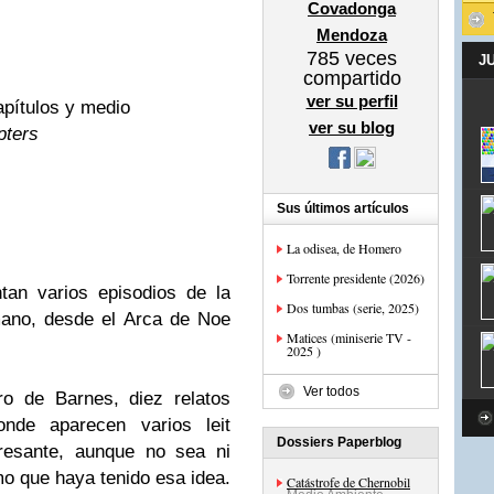
Covadonga
Mendoza
785
veces
J
compartido
ver su perfil
apítulos y medio
ver su blog
pters
Sus últimos artículos
La odisea, de Homero
Torrente presidente (2026)
an varios episodios de la
Dos tumbas (serie, 2025)
umano, desde el Arca de Noe
Matices (miniserie TV -
2025 )
Ver todos
o de Barnes, diez relatos
nde aparecen varios leit
Dossiers Paperblog
eresante, aunque no sea ni
mo que haya tenido esa idea.
Catástrofe de Chernobil