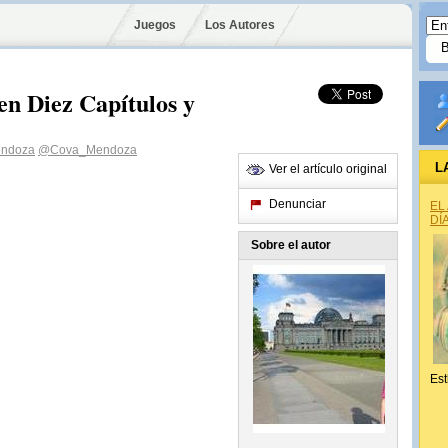
Juegos
Los Autores
en Diez Capítulos y
endoza
@Cova_Mendoza
L
Ver el artículo original
Denunciar
EL
DÍ
Sobre el autor
Est