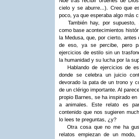
Noé tras recibir órdenes de Dios
cielo y se aburre...). Creo que 
poco, ya que esperaba algo más cen
También hay, por supuesto, a
como base acontecimientos históri
la Medusa, que, por cierto, antes 
de eso, ya se percibe, pero p
ejercicios de estilo sin un trasf
la humanidad y su lucha por la su
Hablando de ejercicios de esti
donde se celebra un juicio co
devorado la pata de un trono y co
de un clérigo importante. Al parec
propio Barnes, se ha inspirado en 
a animales. Este relato es par
contenido que nos sugieren mucha
lo lees te preguntas, ¿y?
Otra cosa que no me ha gusta
relatos empiezan de un modo, 