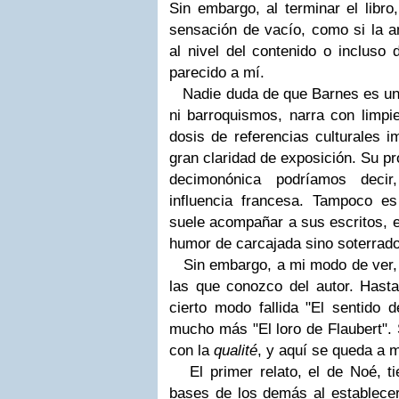
Sin embargo, al terminar el libr
sensación de vacío, como si la a
al nivel del contenido o incluso
parecido a mí.
Nadie duda de que Barnes es un bu
ni barroquismos, narra con limpie
dosis de referencias culturales im
gran claridad de exposición. Su pr
decimonónica podríamos deci
influencia francesa. Tampoco e
suele acompañar a sus escritos, e
humor de carcajada sino soterrado,
Sin embargo, a mi modo de ver, e
las que conozco del autor. Has
cierto modo fallida "El sentido d
mucho más "El loro de Flaubert"
con la
qualité
, y aquí se queda a 
El primer relato, el de Noé, tie
bases de los demás al establecer 