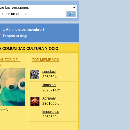
¿ Aún no eres miembro ?
Propón tu blog
A COMUNIDAD CULTURA Y OCIO
 AUTOR DEL
TOP MIEMBROS
A
sepelaci
3268604 pt
Jmusind
2623714 pt
Agramar
2361650 pt
her A.l.
jmporense
2263529 pt