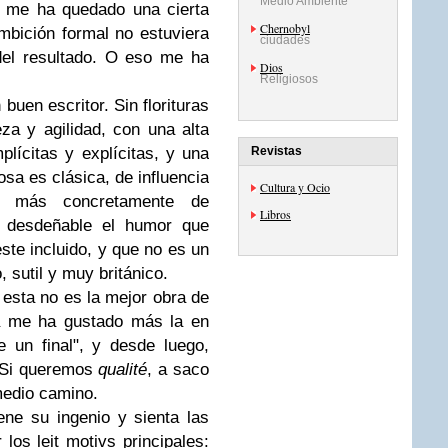
Medio Ambiente
o, me ha quedado una cierta
Chernobyl
mbición formal no estuviera
ciudades
 del resultado. O eso me ha
Dios
Religiosos
en escritor. Sin florituras
za y agilidad, con una alta
plícitas y explícitas, y una
Revistas
osa es clásica, de influencia
Cultura y Ocio
r, más concretamente de
Libros
s desdeñable el humor que
ste incluido, y que no es un
 sutil y muy británico.
sta no es la mejor obra de
ta me ha gustado más la en
e un final", y desde luego,
. Si queremos
qualité
, a saco
medio camino.
ne su ingenio y sienta las
los leit motivs principales: