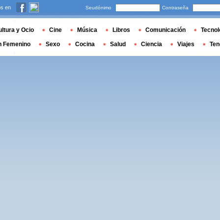
s en
Seudónimo
Contraseña
ltura y Ocio
Cine
Música
Libros
Comunicación
Tecnol
n Femenino
Sexo
Cocina
Salud
Ciencia
Viajes
Ten