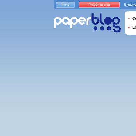
Inicio
Propón tu blog
Sígueno
Cu
E