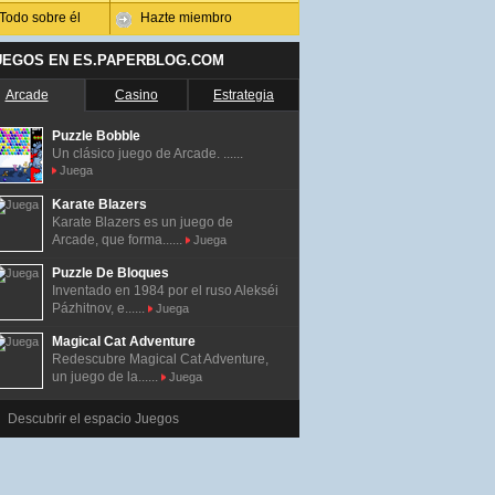
Todo sobre él
Hazte miembro
UEGOS EN ES.PAPERBLOG.COM
Arcade
Casino
Estrategia
Puzzle Bobble
Un clásico juego de Arcade. ......
Juega
Karate Blazers
Karate Blazers es un juego de
Arcade, que forma......
Juega
Puzzle De Bloques
Inventado en 1984 por el ruso Alekséi
Pázhitnov, e......
Juega
Magical Cat Adventure
Redescubre Magical Cat Adventure,
un juego de la......
Juega
Descubrir el espacio Juegos