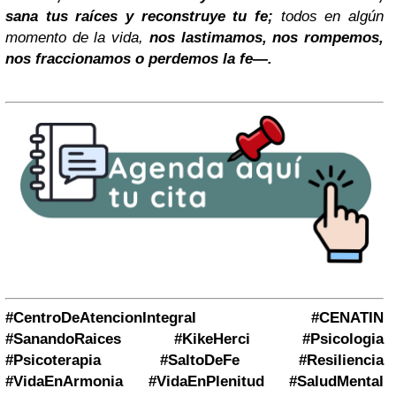
sana tus raíces y reconstruye tu fe;
todos en algún
momento de la vida,
nos lastimamos, nos rompemos,
nos fraccionamos o perdemos la fe—.
#CentroDeAtencionIntegral #CENATIN
#SanandoRaices #KikeHerci #Psicologia
#Psicoterapia
#SaltoDeFe #Resiliencia
#VidaEnArmonia #VidaEnPlenitud
#SaludMental