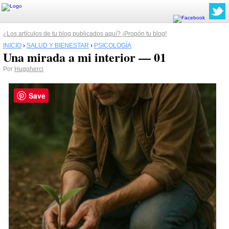
¿Los artículos de tu blog publicados aquí? ¡Propón tu blog!
INICIO
›
SALUD Y BIENESTAR
›
PSICOLOGÍA
Una mirada a mi interior — 01
Por
Hugoherci
Save