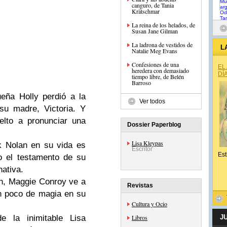
canguro, de Tania
Krätschmar
La reina de los helados, de
Susan Jane Gilman
La ladrona de vestidos de
L
Natalie Meg Evans
Confesiones de una
EL
heredera con demasiado
DÍ
tiempo libre, de Belén
Barroso
eña Holly perdió a la
Ver todos
su madre, Victoria. Y
lto a pronunciar una
Dossier Paperblog
Lisa Kleypas
k Nolan en su vida es
Escritor
Est
o el testamento de su
nativa.
n, Maggie Conroy ve a
Revistas
n poco de magia en su
Cultura y Ocio
e la inimitable Lisa
Libros
J