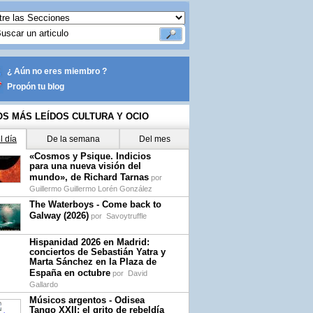
¿ Aún no eres miembro ?
Propón tu blog
OS MÁS LEÍDOS CULTURA Y OCIO
l día
De la semana
Del mes
«Cosmos y Psique. Indicios
para una nueva visión del
mundo», de Richard Tarnas
por
Guillermo Guillermo Lorén González
The Waterboys - Come back to
Galway (2026)
por
Savoytruffle
Hispanidad 2026 en Madrid:
conciertos de Sebastián Yatra y
Marta Sánchez en la Plaza de
España en octubre
por
David
Gallardo
Músicos argentos - Odisea
Tango XXII: el grito de rebeldía