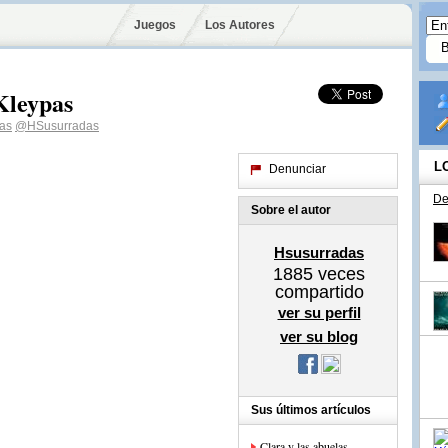
Juegos
Los Autores
Kleypas
as
@HSusurradas
L
Denunciar
De
Sobre el autor
Hsusurradas
1885
veces
compartido
ver su perfil
ver su blog
Sus últimos artículos
Clara y las abuelas