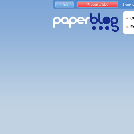
Inicio
Propón tu blog
Sígueno
Cu
E