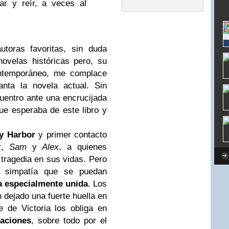
ar y reír, a veces al
toras favoritas, sin duda
ovelas históricas pero, su
ontemporáneo, me complace
ta la novela actual. Sin
entro ante una encrucijada
que esperaba de este libro y
ay Harbor
y primer contacto
k
,
Sam
y
Alex
, a quienes
tragedia en sus vidas. Pero
 simpatía que se puedan
a especialmente unida
. Los
n dejado una fuerte huella en
 de Victoria los obliga en
laciones
, sobre todo por el