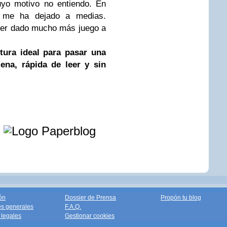
yo motivo no entiendo. En
o me ha dejado a medias.
ber dado mucho más juego a
tura ideal para pasar una
mena, rápida de leer y sin
e
ón
Dossier de Prensa
Propón tu blog
s generales
F.A.Q.
legales
Gestionar cookies