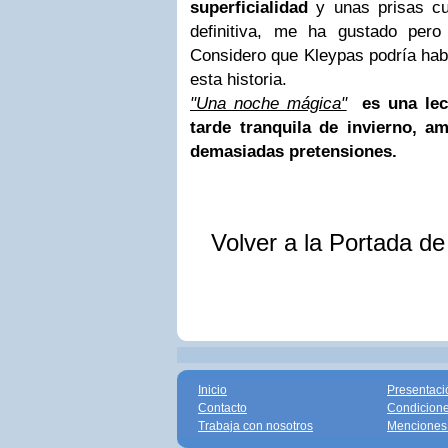
superficialidad
y unas prisas cu
definitiva, me ha gustado per
Considero que Kleypas podría ha
esta historia.
"Una noche mágica"
es una lec
tarde tranquila de invierno, a
demasiadas pretensiones.
Volver a la Portada d
Inicio
Presentaci
Contacto
Condicione
Trabaja con nosotros
Menciones 