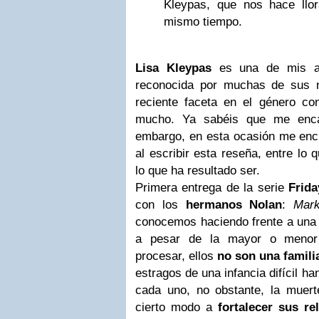
Kleypas, que nos hace llor
mismo tiempo.
Lisa Kleypas
es una de mis au
reconocida por muchas de sus n
reciente faceta en el género c
mucho. Ya sabéis que me encan
embargo, en esta ocasión me encu
al escribir esta reseña, entre lo 
lo que ha resultado ser.
Primera entrega de la serie
Frid
con los
hermanos Nolan
:
Mar
conocemos haciendo frente a una 
a pesar de la mayor o menor
procesar, ellos
no son una famili
estragos de una infancia difícil ha
cada uno, no obstante, la muerte
cierto modo a
fortalecer sus re