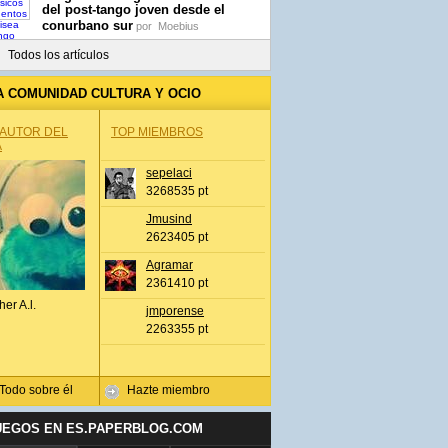
del post-tango joven desde el
conurbano sur
por
Moebius
Todos los artículos
A COMUNIDAD CULTURA Y OCIO
 AUTOR DEL
TOP MIEMBROS
A
sepelaci
3268535 pt
Jmusind
2623405 pt
Agramar
2361410 pt
her A.l.
jmporense
2263355 pt
Todo sobre él
Hazte miembro
UEGOS EN ES.PAPERBLOG.COM