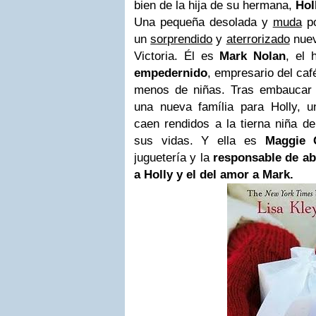
bien de la hija de su hermana,
Hol
Una pequeña desolada y
muda
po
un
sorprendido
y
aterrorizado
nuev
Victoria. Él es
Mark Nolan
, el
empedernido
, empresario del caf
menos de niñas. Tras embaucar
una nueva família para Holly, 
caen rendidos a la tierna niña d
sus vidas. Y ella es
Maggie 
juguetería y la
responsable de abr
a Holly y el del amor a Mark.