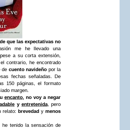
de que las expectativas no
asión me he llevado una
pese a su corta extensión,
el contrario, he encontrado
e de
cuento navideño
por la
 esas fechas señaladas. De
as 150 páginas, el formato
siado margen.
su
encanto
, no voy a negar
radable
y
entretenida
, pero
n relato:
brevedad
y
menos
 he tenido la sensación de