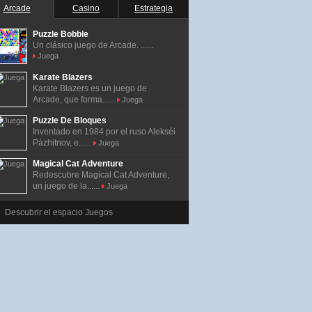
Arcade
Casino
Estrategia
Puzzle Bobble
Un clásico juego de Arcade. ......
Juega
Karate Blazers
Karate Blazers es un juego de
Arcade, que forma......
Juega
Puzzle De Bloques
Inventado en 1984 por el ruso Alekséi
Pázhitnov, e......
Juega
Magical Cat Adventure
Redescubre Magical Cat Adventure,
un juego de la......
Juega
Descubrir el espacio Juegos