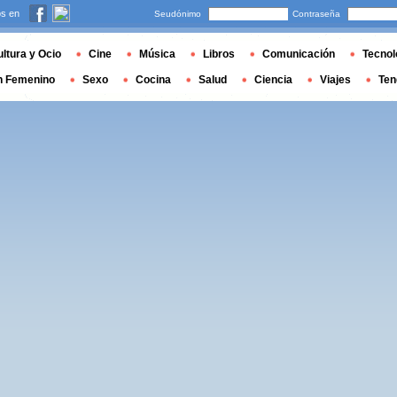
s en
Seudónimo
Contraseña
ltura y Ocio
Cine
Música
Libros
Comunicación
Tecnol
n Femenino
Sexo
Cocina
Salud
Ciencia
Viajes
Ten