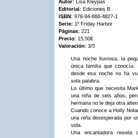
Autor:
Lisa Kleypas
Editorial:
Ediciones B
ISBN:
978-84-666-4827-1
Serie:
1º Friday Harbor
Páginas:
221
Precio:
15,50€
Valoración:
3/5
Una noche lluviosa, la pequ
única familia que conocía: 
desde esa noche no ha vue
sola palabra.
Lo último que necesita Mar
una niña de seis años, per
hermana no le deja otra alter
Cuando conoce a Holly Nola
una niña desesperada por u
vida.
Una encantadora novela d