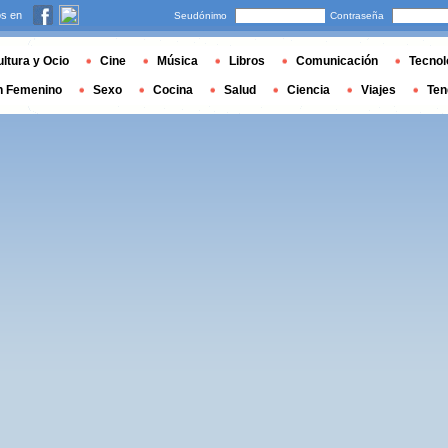
s en
Seudónimo
Contraseña
ltura y Ocio
Cine
Música
Libros
Comunicación
Tecnol
n Femenino
Sexo
Cocina
Salud
Ciencia
Viajes
Ten