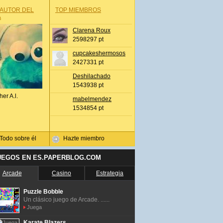
 AUTOR DEL
TOP MIEMBROS
A
Clarena Roux
2598297 pt
cupcakeshermosos
2427331 pt
Deshilachado
1543938 pt
her A.l.
mabelmendez
1534854 pt
Todo sobre él
Hazte miembro
UEGOS EN ES.PAPERBLOG.COM
Arcade
Casino
Estrategia
Puzzle Bobble
Un clásico juego de Arcade. ......
Juega
Karate Blazers