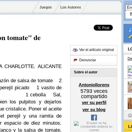
Juegos
Los Autores
on tomate" de
L
Ver el artículo original
De
Denunciar
A
CHARLOTTE. ALICANTE
Sobre el autor
zón de salsa de tomate
2
Antoniollorens
rejil picado
1 vasito de
5793
veces
1 cebolla
Sal,
compartido
ien los pulpitos y dejarlos
ver su perfil
e cristalice.
Poner el aceite
ver su blog
 el perejil y una ramita de
or espacio de diez minutos.
L
lanco y la salsa de tomate,