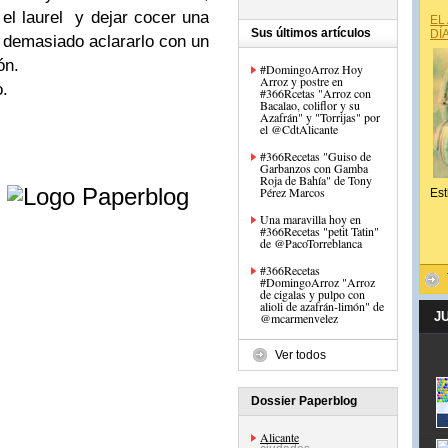
 el laurel y dejar cocer una
EL
Sus últimos artículos
DÍ
a demasiado
aclararlo con un
ón.
#DomingoArroz Hoy
Arroz y postre en
o.
#366Rcetas "Arroz con
Bacalao, coliflor y su
Azafrán" y "Torrijas" por
el @CdtAlicante
#366Recetas "Guiso de
Garbanzos con Gamba
e
Roja de Bahía" de Tony
Pérez Marcos
Est
Una maravilla hoy en
#366Recetas "petit Tatin"
de @PacoTorreblanca
#366Recetas
#DomingoArroz "Arroz
de cigalas y pulpo con
alioli de azafrán-limón" de
J
@mcarmenvelez
Ver todos
Dossier Paperblog
Alicante