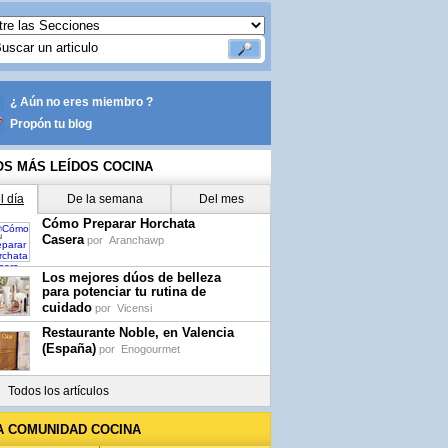
¿ Aún no eres miembro ?
Propón tu blog
OS MÁS LEÍDOS COCINA
l día
De la semana
Del mes
Cómo Preparar Horchata
Casera
por
Aranchawp
Los mejores dúos de belleza
para potenciar tu rutina de
cuidado
por
Vicensi
Restaurante Noble, en Valencia
(España)
por
Enogourmet
Todos los artículos
A COMUNIDAD COCINA