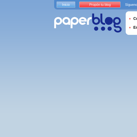
Inicio
Propón tu blog
Sígueno
Cu
E