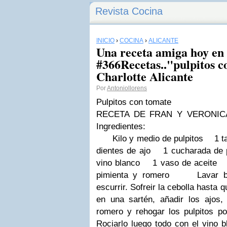
Revista Cocina
INICIO
›
COCINA
›
ALICANTE
Una receta amiga hoy en
#366Recetas.."pulpitos c
Charlotte Alicante
Por
Antoniollorens
Pulpitos con tomate
RECETA DE FRAN Y VERONIC
Ingredientes:
Kilo y medio de pulpitos
1 ta
dientes de ajo
1 cucharada de pe
vino blanco
1 vaso de aceite
pimienta y romero
Lavar b
escurrir.
Sofreir la cebolla hasta qu
en una
sartén, añadir los ajos,
romero y rehogar
los pulpitos p
Rociarlo luego todo con el vino b