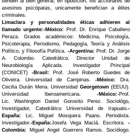
tienden al bien general, en oposición, los accionares de
asesinos psicópatas, unicamente benefician a élites
criminales.
Limaclara y personalidades éticas adhieren al
llamado urgente:
-
México
:
Prof. Dr.
Enrique Caballero
Peraza. Grados académicos: Medicina, Psicología,
Psicoterapia, Periodismo, Pedagogía, Teoría y Análisis
Político, y Filosofía Política.
-Argentina
:
Prof. Dr. Jorge
A. Colombo. Catedrático. Director Unidad de
Neurobiología Aplicada. Investigador Principal
(CONICET)
-
Brasil
:
Prof.
José Roberto Guedes de
Oliveira. Universidad de Campinas.
-
México
:
Dra.
Cecilia Durán Mena. Universidad
Georgetown
(EEUU).
Universidad Iberoamericana.
-México
:
-Prof.
Lic.
Washington Daniel Gorosito Perez. Sociológo,
Investigador, Catedrático Universidad de Irapuato.
-
España
:
Lic. M
iguel Mosquera Paans. Periodista.
Investigador.
-España
:
Josefa Vega Maciá
.
Escritora.
-
Colombia
:
Miguel Angel Guerrero Ramos.
Sociólogo.