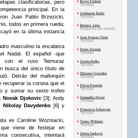
Roger Federer
etapas clasificatorias, pero
Tenistas
ompetencia principal. En la
Guillaume Rufin
on Juan Pablo Brzezicki,
Tenistas
is, todos en primera rueda;
Buenos Aires
Regiones del mundo
cayó en la última instancia
Juan Ignacio Chela
Tenistas
uadro masculino la encabeza
Denis Istomin
Tenistas
el Nadal. El español -que
a con el ruso Teimuraz
Gisela Dulko
Tenistas
n busca del único título de
Máximo González
ió. Detrás del mallorquín
Tenistas
e recuperar la corona que el
Flavia Pennetta
Tenistas
ro y sumar su sexto trofeo
Samantha Stosur
o;
Novak Djokovic
[3]; Andy
Tenistas
;
Nikolay Davydenko
[6] y
Francesca Schiavone
Tenistas
ata es Caroline Wozniacki,
Venus Williams
Tenistas
que viene de festejar en
Jelena Jankovic
 consecutiva, intentará
Tenistas