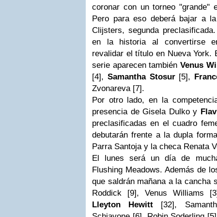
coronar con un torneo "grande" e
Pero para eso deberá bajar a l
Clijsters, segunda preclasificad
en la historia al convertirse 
revalidar el título en Nueva York
serie aparecen también
Venus Wi
[4],
Samantha Stosur
[5],
Franc
Zvonareva [7].
Por otro lado, en la competenci
presencia de Gisela Dulko y
Flav
preclasificadas en el cuadro fem
debutarán frente a la dupla form
Parra Santoja y la checa Renata 
El lunes será un día de much
Flushing Meadows. Además de los 
que saldrán mañana a la cancha se
Roddick [9], Venus Williams [3
Lleyton Hewitt
[32], Samanth
Schiavone [6], Robin Soderling [5