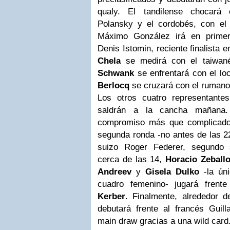
qualy
. El tandilense chocará 
Polansky y el cordobés, con el
Máximo González irá en primer
Denis Istomin, reciente finalista
Chela
se medirá con el taiwa
Schwank
se enfrentará con el lo
Berlocq
se cruzará con el ruman
Los otros cuatro representant
saldrán a la cancha mañan
compromiso más que complicado,
segunda ronda -no antes de las 22
suizo Roger Federer, segundo
cerca de las 14,
Horacio Zeball
Andreev
y
Gisela Dulko
-la úni
cuadro femenino- jugará fren
Kerber
. Finalmente, alrededor 
debutará frente al francés Guill
main draw
gracias a una
wild card