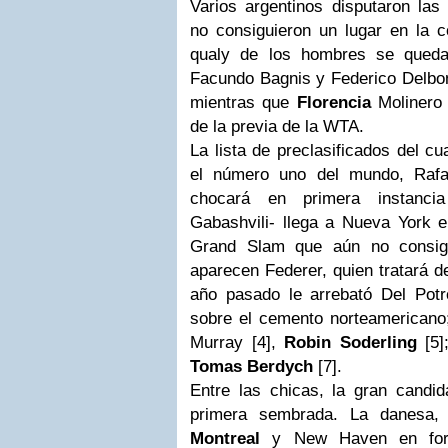
Varios argentinos disputaron las 
no consiguieron un lugar en la c
qualy
de los hombres se quedar
Facundo Bagnis y Federico Delbon
mientras que
Florencia
Molinero 
de la previa de la WTA.
La lista de preclasificados del c
el número uno del mundo, Rafa
chocará en primera instanci
Gabashvili- llega a Nueva York e
Grand Slam que aún no consigu
aparecen Federer, quien tratará d
año pasado le arrebató Del Pot
sobre el cemento norteamerican
Murray [4],
Robin Soderling
[5]
Tomas Berdych
[7].
Entre las chicas, la gran candid
primera sembrada. La danesa, 
Montreal
y New Haven en forma