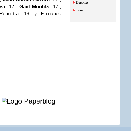
Deportes
va [12],
Gael Monfils
[17],
Tenis
 Pennetta [19] y Fernando
e