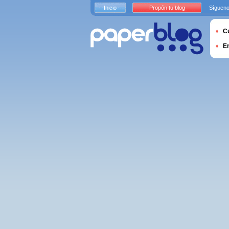
Inicio
Propón tu blog
Sígueno
Cu
E