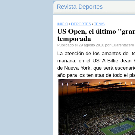
Revista Deportes
INICIO
›
DEPORTES
›
TENIS
US Open, el último "gran
temporada
Publicado el 29 agosto 2010 por
Cuarentacero
La atención de los amantes del te
mañana, en el
USTA Billie Jean 
de Nueva York, que será escenario 
año para los tenistas de todo el pl