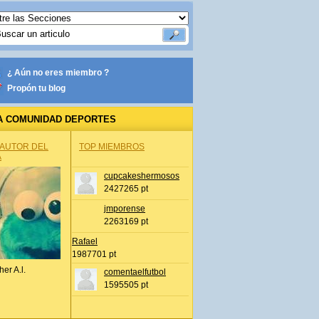
¿ Aún no eres miembro ?
Propón tu blog
A COMUNIDAD DEPORTES
 AUTOR DEL
TOP MIEMBROS
A
cupcakeshermosos
2427265 pt
jmporense
2263169 pt
Rafael
1987701 pt
her A.l.
comentaelfutbol
1595505 pt