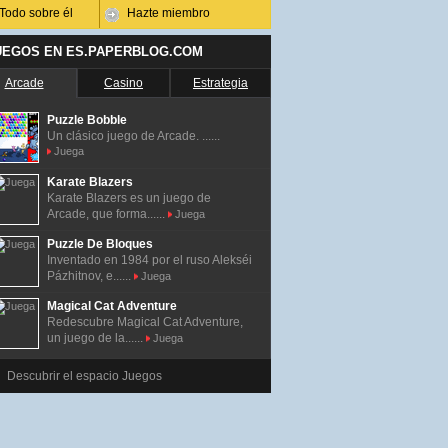
Todo sobre él
Hazte miembro
UEGOS EN ES.PAPERBLOG.COM
Arcade
Casino
Estrategia
Puzzle Bobble
Un clásico juego de Arcade. ......
Juega
Karate Blazers
Karate Blazers es un juego de
Arcade, que forma......
Juega
Puzzle De Bloques
Inventado en 1984 por el ruso Alekséi
Pázhitnov, e......
Juega
Magical Cat Adventure
Redescubre Magical Cat Adventure,
un juego de la......
Juega
Descubrir el espacio Juegos