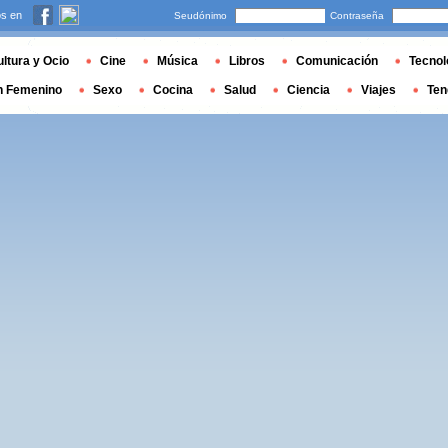
s en
Seudónimo
Contraseña
ltura y Ocio
Cine
Música
Libros
Comunicación
Tecnol
n Femenino
Sexo
Cocina
Salud
Ciencia
Viajes
Ten