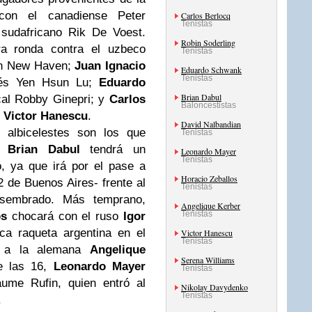
con el canadiense Peter
Carlos Berlocq
Tenistas
 sudafricano Rik De Voest.
Robin Soderling
a ronda contra el uzbeco
Tenistas
 en New Haven;
Juan Ignacio
Eduardo Schwank
Tenistas
nés Yen Hsun Lu;
Eduardo
Brian Dabul
cal Robby Ginepri; y
Carlos
Baloncestistas
o
Victor Hanescu
.
David Nalbandian
es
albicelestes
son los que
Tenistas
a.
Brian Dabul
tendrá un
Leonardo Mayer
Tenistas
 ya que irá por el pase a
Horacio Zeballos
 de Buenos Aires- frente al
Tenistas
 sembrado. Más temprano,
Angelique Kerber
Tenistas
os
chocará con el ruso
Igor
ca raqueta argentina en el
Victor Hanescu
Tenistas
te a la alemana
Angelique
Serena Williams
de las 16,
Leonardo Mayer
Tenistas
aume Rufin, quien entró al
Nikolay Davydenko
Tenistas
.