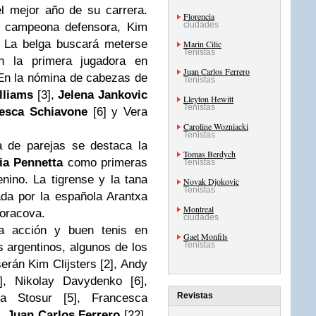
l mejor año de su carrera.
Florencia
ciudades
a campeona defensora, Kim
a. La belga buscará meterse
Marin Cilic
Tenistas
en la primera jugadora en
Juan Carlos Ferrero
. En la nómina de cabezas de
Tenistas
lliams
[3],
Jelena Jankovic
Lleyton Hewitt
Tenistas
esca Schiavone
[6] y Vera
Caroline Wozniacki
Tenistas
a de parejas se destaca la
Tomas Berdych
ia Pennetta
como primeras
Tenistas
enino. La tigrense y la
tana
Novak Djokovic
Tenistas
ada por la española Arantxa
Montreal
Voracova.
ciudades
a acción y buen tenis en
Gael Monfils
Tenistas
argentinos, algunos de los
rán Kim Clijsters [2], Andy
], Nikolay Davydenko [6],
Revistas
a Stosur [5], Francesca
],
Juan Carlos Ferrero
[22],