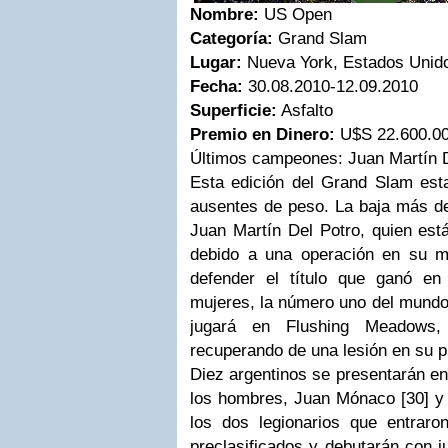
Nombre:
US Open
Categoría:
Grand Slam
Lugar:
Nueva York, Estados Unid
Fecha:
30.08.2010-12.09.2010
Superficie:
Asfalto
Premio en Dinero:
U$S 22.600.0
Últimos campeones:
Juan Martín D
Esta edición del Grand Slam est
ausentes de peso. La baja más de
Juan Martín Del Potro, quien est
debido a una operación en su 
defender el título que ganó en
mujeres, la número uno del mund
jugará en Flushing Meadows
recuperando de una lesión en su p
Diez argentinos se presentarán e
los hombres, Juan Mónaco [30] 
los dos
legionarios
que entraron
preclasificados y debutarán con j