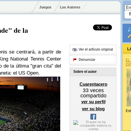
Juegos
Los Autores
de" de la
L
Ver el artículo original
nis se centrará, a partir de
King National Tennis Center
Denunciar
EL
DÍ
de la última "gran cita" del
Sobre el autor
aneta: el
US Open
.
Cuarentacero
33
veces
compartido
ver su perfil
ver su blog
Est