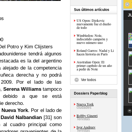
Sus últimos artículos
J
os
US Open: Djokovic
nuevamente fue el dueño
de todo
Wimbledon: Nole,
indiscutido campeón y
00
nuevo número uno
el Potro y Kim Clijsters
Roland Garros: Nadal y Li
adounidense tendrá algunos
hacen historia en París
stacada es la del argentino
Australian Open: El
primer capítulo de un año
á alejado de la competencia
a pedir de Nole
muñeca derecha y no podrá
Ver todos
 2009. Por el lado de las
o,
Serena Williams
tampoco
Dossiers Paperblog
, debido a que se está
ie derecho.
Nueva York
ciudades
n
Nueva York
. Por el lado de
Robby Ginepri
y
David Nalbandian
[31] son
Tenistas
 al cuadro principal como
Igor Andreev
Tenistas
ugadores provenientes de la