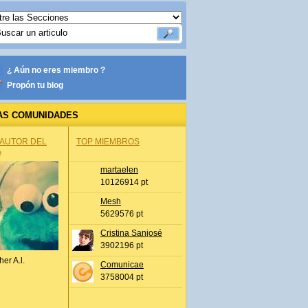
¿ Aún no eres miembro ?
Propón tu blog
AS COMUNIDADES
 AUTOR DEL
TOP MIEMBROS
A
martaelen
10126914 pt
Mesh
5629576 pt
Cristina Sanjosé
3902196 pt
her A.l.
Comunicae
3758004 pt