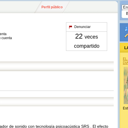
Perfil público
Denunciar
uenta
22
veces
u cuenta
compartido
L
EL
DÍ
Est
dor de sonido con tecnología psicoacústica SRS . El efecto