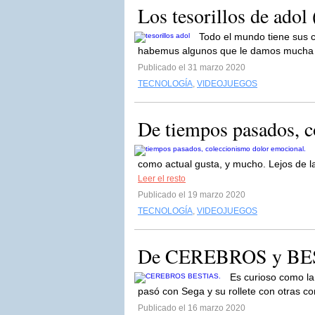
Los tesorillos de adol (
Todo el mundo tiene sus co
habemus algunos que le damos mucha m
Publicado el 31 marzo 2020
TECNOLOGÍA
,
VIDEOJUEGOS
De tiempos pasados, c
como actual gusta, y mucho. Lejos de la
Leer el resto
Publicado el 19 marzo 2020
TECNOLOGÍA
,
VIDEOJUEGOS
De CEREBROS y BE
Es curioso como la
pasó con Sega y su rollete con otras c
Publicado el 16 marzo 2020