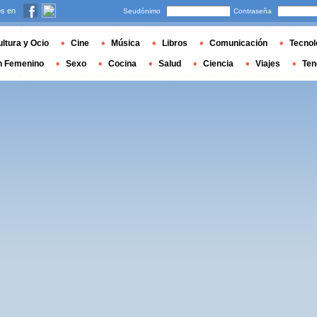
s en
Seudónimo
Contraseña
ltura y Ocio
Cine
Música
Libros
Comunicación
Tecnol
n Femenino
Sexo
Cocina
Salud
Ciencia
Viajes
Ten