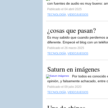
con fuentes de audio es muy bueno: ampl
Publicado el 04 abril 2025
TECNOLOGÍA
,
VIDEOJUEGOS
¿cosas que pasan?
Es muy sabido que cuando perdemos al
diferente. Empecé el blog con un teléf
Publicado el 26 marzo 2025
TECNOLOGÍA
,
VIDEOJUEGOS
Saturn en imágenes
Por todos es conocido e
opinión, y falsamente achacado, entre ot
Publicado el 09 julio 2020
TECNOLOGÍA
,
VIDEOJUEGOS
Una de chinos.