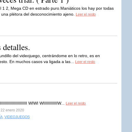
1 2, Mega CD en estrado puro.Maniáticos los hay por todas
 una plétora del desconocimiento ajeno.
Leer el resto
 detalles.
mundillo del videojuego, centrándome en lo retro, es en
resto. En muchos casos va ligada a las...
Leer el resto
IIIIIIIIIIIIIIIIIIIIIIII WIWI WIIIIIIIIIIIIW...
Leer el resto
l 22 enero 2020
ÍA
,
VIDEOJUEGOS