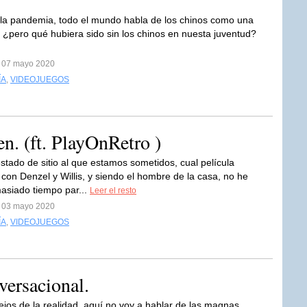
la pandemia, todo el mundo habla de los chinos como una
 ¿pero qué hubiera sido sin los chinos en nuesta juventud?
l 07 mayo 2020
ÍA
,
VIDEOJUEGOS
en. (ft. PlayOnRetro )
estado de sitio al que estamos sometidos, cual película
on Denzel y Willis, y siendo el hombre de la casa, no he
asiado tiempo par...
Leer el resto
l 03 mayo 2020
ÍA
,
VIDEOJUEGOS
versacional.
jos de la realidad, aquí no voy a hablar de las magnas