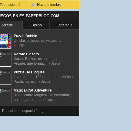
Todo sobre él
Hazte miembro
UEGOS EN ES.PAPERBLOG.COM
Arcade
Casino
Estrategia
Puzzle Bobble
Un clásico juego de Arcade. ......
Juega
Karate Blazers
Karate Blazers es un juego de
Arcade, que forma......
Juega
Puzzle De Bloques
Inventado en 1984 por el ruso Alekséi
Pázhitnov, e......
Juega
Magical Cat Adventure
Redescubre Magical Cat Adventure,
un juego de la......
Juega
Descubrir el espacio Juegos