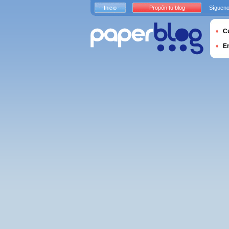
Inicio
Propón tu blog
Sígueno
Cu
E