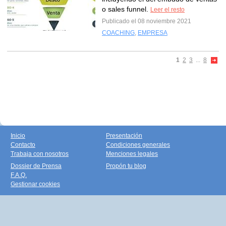
o sales funnel.
Leer el resto
Publicado el 08 noviembre 2021
COACHING
,
EMPRESA
1
2
3
...
8
Inicio
Presentación
Contacto
Condiciones generales
Trabaja con nosotros
Menciones legales
Dossier de Prensa
Propón tu blog
F.A.Q.
Gestionar cookies