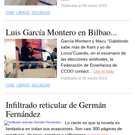
Publicado el 08 marzo 2015
CINE
,
LIBROS
,
SOCIEDAD
Luis García Montero en Bilbao...
García Montero y Macu.“Gabilondo
sabe más de Kant y yo de
Lorca”Cuando, en el escenario de
las elecciones sindicales, la
Federación de Enseñanza de
CCOO contact...
Leer el resto
Publicado el 06 marzo 2015
CINE
,
LIBROS
,
SOCIEDAD
Infiltrado reticular de Germán
Fernández
Lo cierto es que la novela es
fantástica en todas sus acepciones. Son casi 300 páginas de
aventuras, de risas, sonrisas y reflexiones.