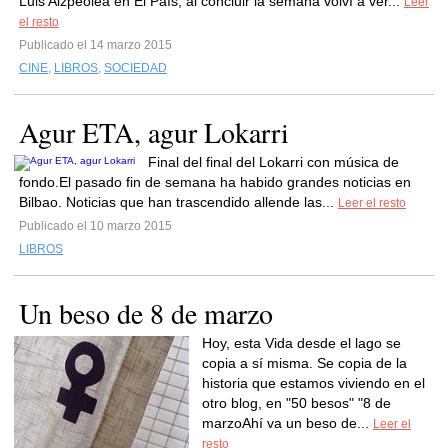
Luis Aizpeolea en El País, al concluir la semana volví a ver...
Leer
el resto
Publicado el 14 marzo 2015
CINE
,
LIBROS
,
SOCIEDAD
Agur ETA, agur Lokarri
Final del final del Lokarri con música de
fondo.El pasado fin de semana ha habido grandes noticias en
Bilbao. Noticias que han trascendido allende las...
Leer el resto
Publicado el 10 marzo 2015
LIBROS
Un beso de 8 de marzo
Hoy, esta Vida desde el lago se
copia a sí misma. Se copia de la
historia que estamos viviendo en el
otro blog, en "50 besos" "8 de
marzoAhí va un beso de...
Leer el
resto