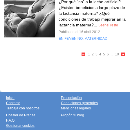
¿Por qué “no” a la leche artificial?
¿Existen beneficios a largo plazo de
la lactancia materna? ¿Qué
condiciones de trabajo mejorarían la
lactancia materna?...
Leer el resto
Publicado el 16 abril 2012
EN FEMENINO
,
MATERNIDAD
1
2
3
4
5
6
...
10
Inicio
Presentación
Contacto
Condiciones generales
Trabaja con nosotros
Menciones legales
Dossier de Prensa
Propón tu blog
F.A.Q.
Gestionar cookies