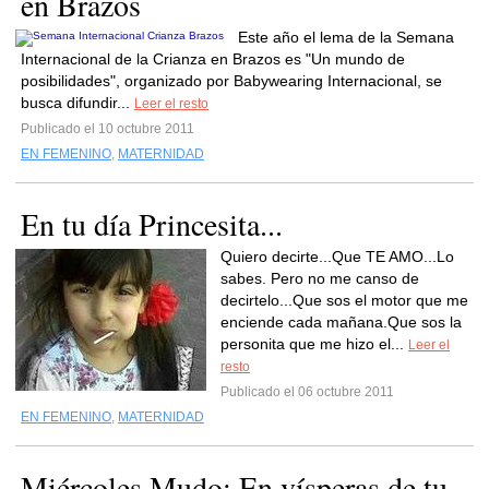
en Brazos
Este año el lema de la Semana
Internacional de la Crianza en Brazos es "Un mundo de
posibilidades", organizado por Babywearing Internacional, se
busca difundir...
Leer el resto
Publicado el 10 octubre 2011
EN FEMENINO
,
MATERNIDAD
En tu día Princesita...
Quiero decirte...Que TE AMO...Lo
sabes. Pero no me canso de
decirtelo...Que sos el motor que me
enciende cada mañana.Que sos la
personita que me hizo el...
Leer el
resto
Publicado el 06 octubre 2011
EN FEMENINO
,
MATERNIDAD
Miércoles Mudo: En vísperas de tu