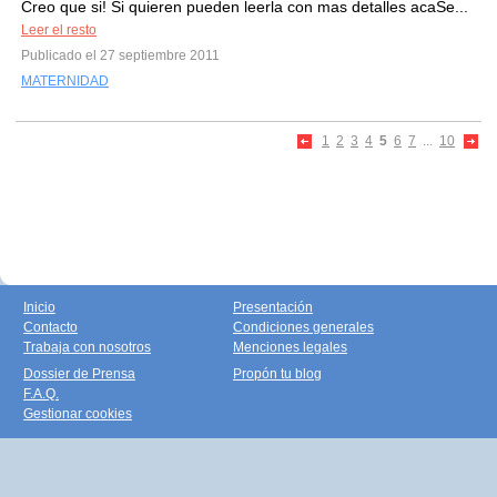
Creo que si! Si quieren pueden leerla con mas detalles acaSe...
Leer el resto
Publicado el 27 septiembre 2011
MATERNIDAD
1
2
3
4
5
6
7
...
10
Inicio
Presentación
Contacto
Condiciones generales
Trabaja con nosotros
Menciones legales
Dossier de Prensa
Propón tu blog
F.A.Q.
Gestionar cookies