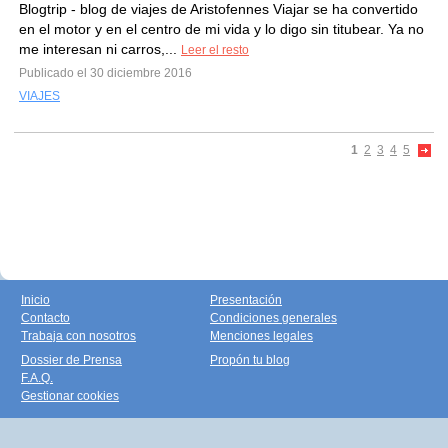
Blogtrip - blog de viajes de Aristofennes Viajar se ha convertido
en el motor y en el centro de mi vida y lo digo sin titubear. Ya no
me interesan ni carros,...
Leer el resto
Publicado el 30 diciembre 2016
VIAJES
1
2
3
4
5
Inicio
Presentación
Contacto
Condiciones generales
Trabaja con nosotros
Menciones legales
Dossier de Prensa
Propón tu blog
F.A.Q.
Gestionar cookies