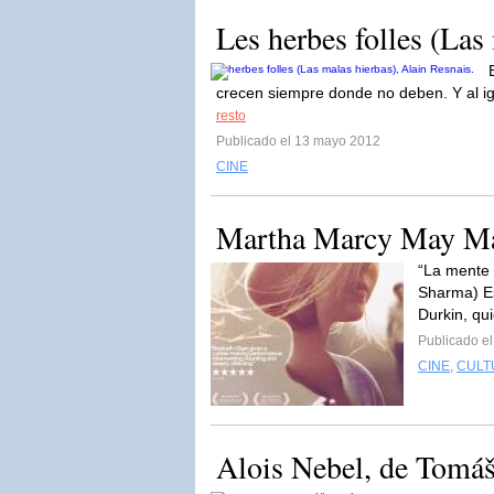
Les herbes folles (Las
crecen siempre donde no deben. Y al igu
resto
Publicado el 13 mayo 2012
CINE
Martha Marcy May Mar
“La mente 
Sharma) Es
Durkin, qu
Publicado e
CINE
,
CULT
Alois Nebel, de Tomá