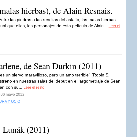
 malas hierbas), de Alain Resnais.
Entre las piedras o las rendijas del asfalto, las malas hierbas
al que ellas, los personajes de esta película de Alain...
Leer el
lene, de Sean Durkin (2011)
es un siervo maravilloso, pero un amo terrible” (Robin S.
treno en nuestras salas del debut en el largometraje de Sean
ien con su...
Leer el resto
l 06 mayo 2012
URA Y OCIO
š Lunák (2011)