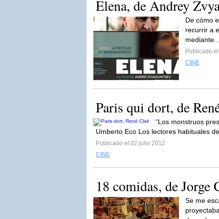
Elena, de Andrey Zvya
De cómo el 
recurrir a 
mediante..
Publicado e
CINE
Paris qui dort, de Ren
“Los monstruos pres
Umberto Eco Los lectores habituales de 
Publicado el 02 julio 2012
CINE
18 comidas, de Jorge 
Se me esca
proyectaba