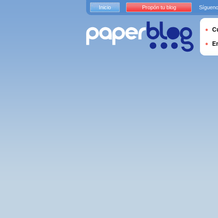
Inicio
Propón tu blog
Sígueno
Cu
E