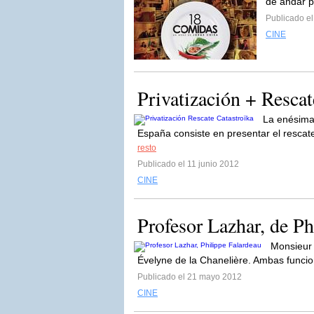
de andar p
Publicado el
CINE
Privatización + Rescat
La enésima 
España consiste en presentar el rescat
resto
Publicado el 11 junio 2012
CINE
Profesor Lazhar, de Ph
Monsieur 
Évelyne de la Chanelière. Ambas funcio
Publicado el 21 mayo 2012
CINE