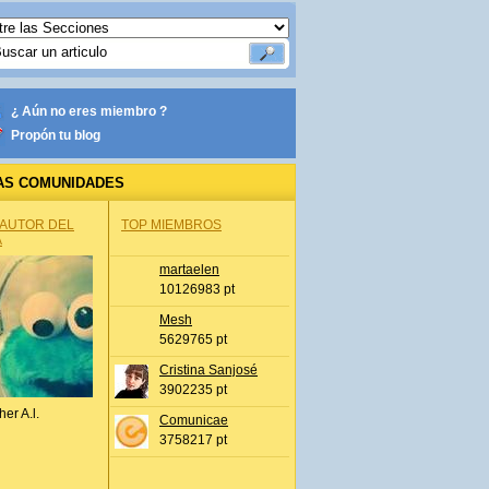
¿ Aún no eres miembro ?
Propón tu blog
AS COMUNIDADES
 AUTOR DEL
TOP MIEMBROS
A
martaelen
10126983 pt
Mesh
5629765 pt
Cristina Sanjosé
3902235 pt
her A.l.
Comunicae
3758217 pt