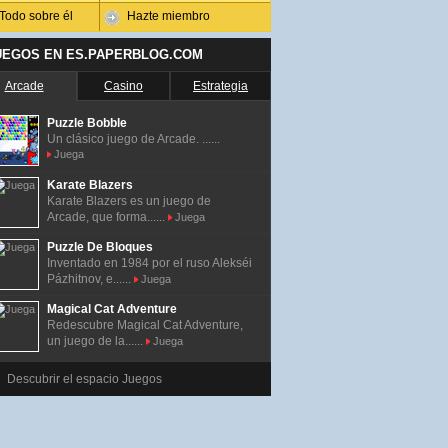
Todo sobre él
Hazte miembro
UEGOS EN ES.PAPERBLOG.COM
Arcade
Casino
Estrategia
Puzzle Bobble
Un clásico juego de Arcade. ......
Juega
Karate Blazers
Karate Blazers es un juego de
Arcade, que forma......
Juega
Puzzle De Bloques
Inventado en 1984 por el ruso Alekséi
Pázhitnov, e......
Juega
Magical Cat Adventure
Redescubre Magical Cat Adventure,
un juego de la......
Juega
Descubrir el espacio Juegos