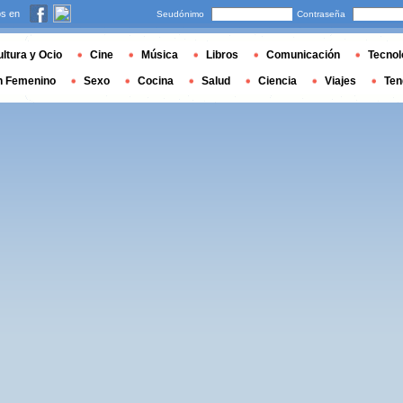
s en
Seudónimo
Contraseña
ltura y Ocio
Cine
Música
Libros
Comunicación
Tecnol
n Femenino
Sexo
Cocina
Salud
Ciencia
Viajes
Ten