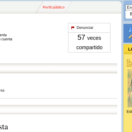
Perfil público
Denunciar
uenta
57
veces
u cuenta
compartido
L
EL
DÍ
ros
Est
sta