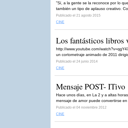
"Sí, a la gente se la reconoce por lo q
también un tipo de aplauso creativo. 
Publicado el 21 agosto 2015
CINE
Los fantásticos libro
http://www.youtube.com/watch?v=qgY4X
un cortometraje animado de 2011 dirigid
Publicado el 24 junio 2014
CINE
Mensaje POST- ITivo
Hace unos días, en La 2 y a altas hora
mensaje de amor puede convertirse en 
Publicado el 04 noviembre 2012
CINE