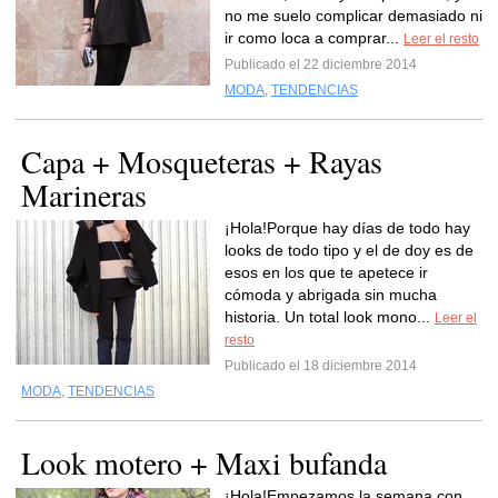
no me suelo complicar demasiado ni
ir como loca a comprar...
Leer el resto
Publicado el 22 diciembre 2014
MODA
,
TENDENCIAS
Capa + Mosqueteras + Rayas
Marineras
¡Hola!Porque hay días de todo hay
looks de todo tipo y el de doy es de
esos en los que te apetece ir
cómoda y abrigada sin mucha
historia. Un total look mono...
Leer el
resto
Publicado el 18 diciembre 2014
MODA
,
TENDENCIAS
Look motero + Maxi bufanda
¡Hola!Empezamos la semana con