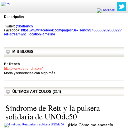
Descripción
Twitter
:
@betrench_
Facebook
:
https://www.facebook.com/pages/Be-Trench/145566898960822?
ref=stream&hc_location=timeline
MIS BLOGS
BeTrench
http://www.betrench.com/
Moda y tendencias con algo más.
ÚLTIMOS ARTÍCULOS (214)
Síndrome de Rett y la pulsera
solidaria de UNOde50
¡Hola!Cómo me apetecía