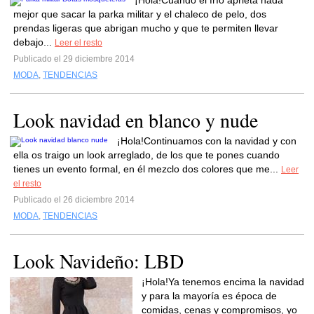
¡Hola!Cuando el frío aprieta nada
mejor que sacar la parka militar y el chaleco de pelo, dos
prendas ligeras que abrigan mucho y que te permiten llevar
debajo...
Leer el resto
Publicado el 29 diciembre 2014
MODA
,
TENDENCIAS
Look navidad en blanco y nude
¡Hola!Continuamos con la navidad y con
ella os traigo un look arreglado, de los que te pones cuando
tienes un evento formal, en él mezclo dos colores que me...
Leer
el resto
Publicado el 26 diciembre 2014
MODA
,
TENDENCIAS
Look Navideño: LBD
¡Hola!Ya tenemos encima la navidad
y para la mayoría es época de
comidas, cenas y compromisos, yo