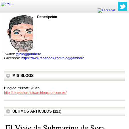
Descripción
Twitter
:
@blogjgambero
Facebook
:
https://www.facebook.com/blogjgambero
MIS BLOGS
Blog del "Profe" Juan
http://blogdelprofejuan.blogspot.com.es/
ÚLTIMOS ARTÍCULOS (123)
El Viaje de Submarino de Sora